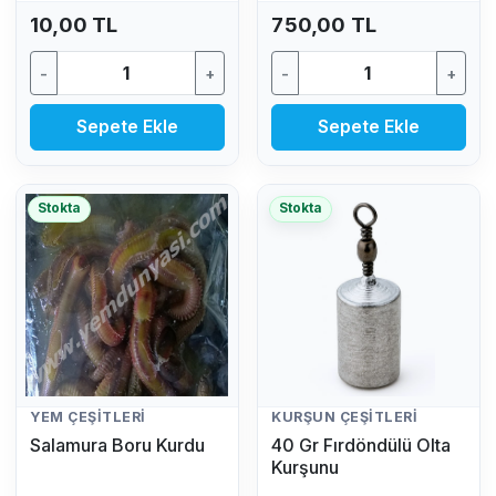
GR)
10,00 TL
750,00 TL
-
+
-
+
Sepete Ekle
Sepete Ekle
Stokta
Stokta
YEM ÇEŞITLERI
KURŞUN ÇEŞITLERI
Salamura Boru Kurdu
40 Gr Fırdöndülü Olta
Kurşunu