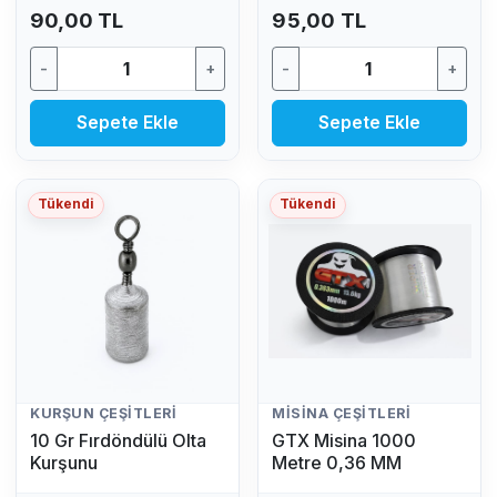
90,00 TL
95,00 TL
-
+
-
+
Sepete Ekle
Sepete Ekle
Tükendi
Tükendi
KURŞUN ÇEŞITLERI
MISINA ÇEŞITLERI
10 Gr Fırdöndülü Olta
GTX Misina 1000
Kurşunu
Metre 0,36 MM