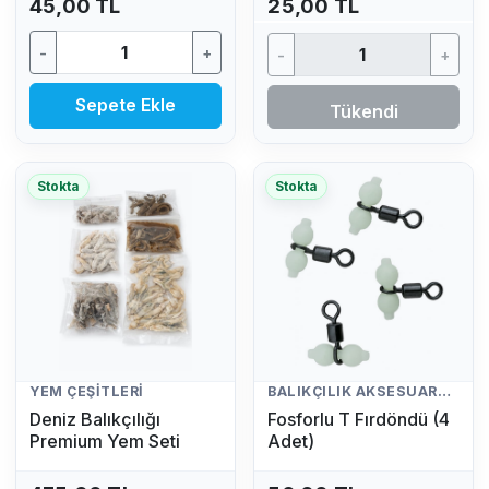
45,00 TL
25,00 TL
-
+
-
+
Sepete Ekle
Tükendi
Stokta
Stokta
YEM ÇEŞITLERI
BALIKÇILIK AKSESUARLARI
Deniz Balıkçılığı
Fosforlu T Fırdöndü (4
Premium Yem Seti
Adet)