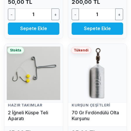
50,00 TL
200,00 TL
-
+
-
+
Sepete Ekle
Sepete Ekle
Stokta
Tükendi
HAZIR TAKIMLAR
KURŞUN ÇEŞITLERI
2 İğneli Küspe Teli
70 Gr Fırdöndülü Olta
Aparatı
Kurşunu