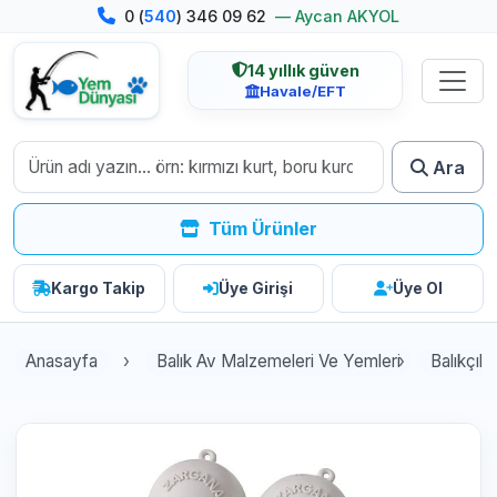
0 (
540
) 346 09 62
— Aycan AKYOL
14 yıllık güven
Havale/EFT
Ara
Tüm Ürünler
Kargo Takip
Üye Girişi
Üye Ol
Anasayfa
Balık Av Malzemeleri Ve Yemleri
Balıkçılı