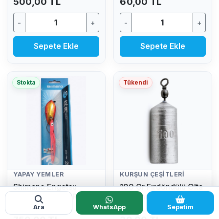
500,00 TL
60,00 TL
-
+
-
+
Sepete Ekle
Sepete Ekle
Stokta
Tükendi
YAPAY YEMLER
KURŞUN ÇEŞITLERI
Shimano Engetsu
100 Gr Fırdöndülü Olta
Nageshiki (32 GR)
Kurşunu
Ara
WhatsApp
Sepetim