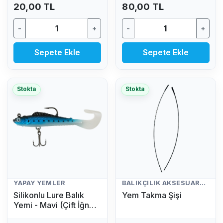
20,00 TL
80,00 TL
-
+
-
+
Sepete Ekle
Sepete Ekle
Stokta
Stokta
YAPAY YEMLER
BALIKÇILIK AKSESUARLARI
Silikonlu Lure Balık
Yem Takma Şişi
Yemi - Mavi (Çift İğneli,
Kuyruklu Yapay Yem)