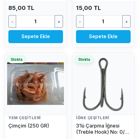
85,00 TL
15,00 TL
-
+
-
+
Sepete Ekle
Sepete Ekle
Stokta
Stokta
YEM ÇEŞITLERI
İĞNE ÇEŞITLERI
Çimçim (250 GR)
3’lü Çarpma İğnesi
(Treble Hook) No: 0/4
(1 Adet)