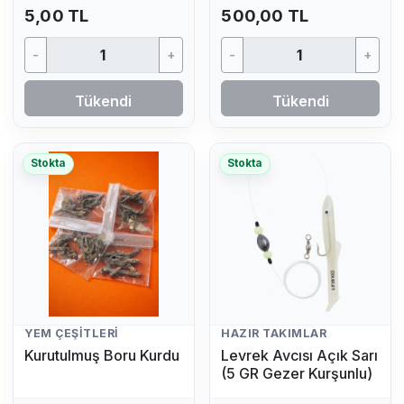
5,00 TL
500,00 TL
-
+
-
+
Tükendi
Tükendi
Stokta
Stokta
YEM ÇEŞITLERI
HAZIR TAKIMLAR
Kurutulmuş Boru Kurdu
Levrek Avcısı Açık Sarı
(5 GR Gezer Kurşunlu)