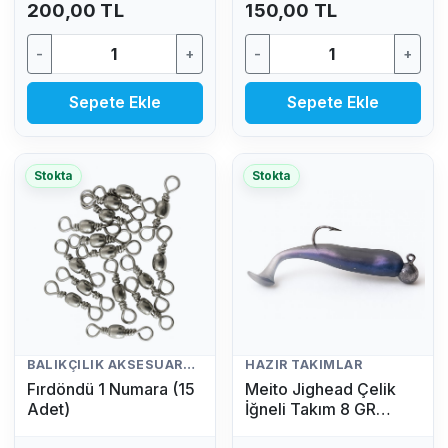
200,00 TL
150,00 TL
-
+
-
+
Sepete Ekle
Sepete Ekle
Stokta
Stokta
BALIKÇILIK AKSESUARLARI
HAZIR TAKIMLAR
Fırdöndü 1 Numara (15
Meito Jighead Çelik
Adet)
İğneli Takım 8 GR
(Mavi)