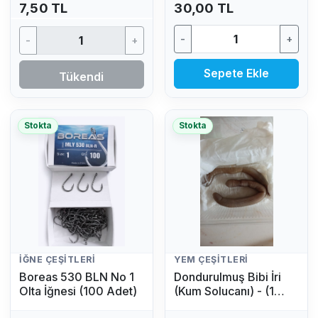
7,50 TL
30,00 TL
-
+
-
+
Sepete Ekle
Tükendi
Stokta
Stokta
İĞNE ÇEŞITLERI
YEM ÇEŞITLERI
Boreas 530 BLN No 1
Dondurulmuş Bibi İri
Olta İğnesi (100 Adet)
(Kum Solucanı) - (1
Adet)