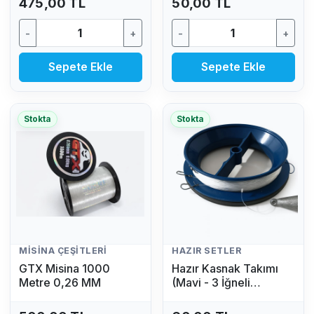
475,00 TL
50,00 TL
-
+
-
+
Sepete Ekle
Sepete Ekle
Stokta
Stokta
MISINA ÇEŞITLERI
HAZIR SETLER
GTX Misina 1000
Hazır Kasnak Takımı
Metre 0,26 MM
(Mavi - 3 İğneli
Kurşunlu Olta Seti)