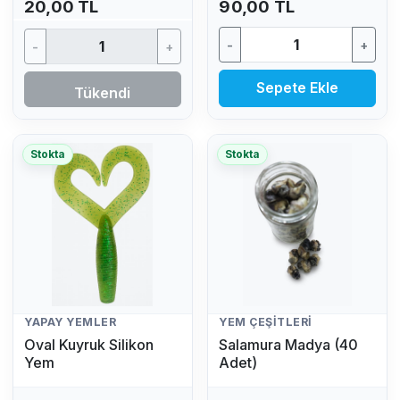
20,00 TL
90,00 TL
-
+
-
+
Sepete Ekle
Tükendi
Stokta
Stokta
YAPAY YEMLER
YEM ÇEŞITLERI
Oval Kuyruk Silikon
Salamura Madya (40
Yem
Adet)