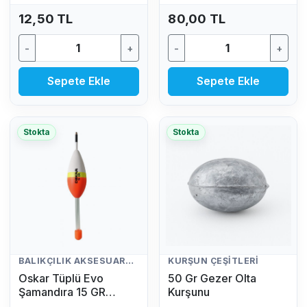
12,50 TL
80,00 TL
-
+
-
+
Sepete Ekle
Sepete Ekle
Stokta
Stokta
BALIKÇILIK AKSESUARLARI
KURŞUN ÇEŞITLERI
Oskar Tüplü Evo
50 Gr Gezer Olta
Şamandıra 15 GR
Kurşunu
(Fosfor Hediyeli)