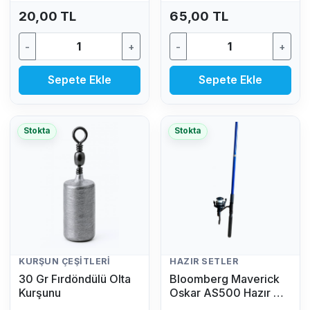
20,00 TL
65,00 TL
-
+
-
+
Sepete Ekle
Sepete Ekle
Stokta
Stokta
KURŞUN ÇEŞITLERI
HAZIR SETLER
30 Gr Fırdöndülü Olta
Bloomberg Maverick
Kurşunu
Oskar AS500 Hazır Av
Seti (2.70 MT - 50/100