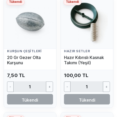
Tükendi
Tükendi
KURŞUN ÇEŞITLERI
HAZIR SETLER
20 Gr Gezer Olta
Hazır Kıbrıslı Kasnak
Kurşunu
Takımı (Yeşil)
7,50 TL
100,00 TL
-
+
-
+
Tükendi
Tükendi