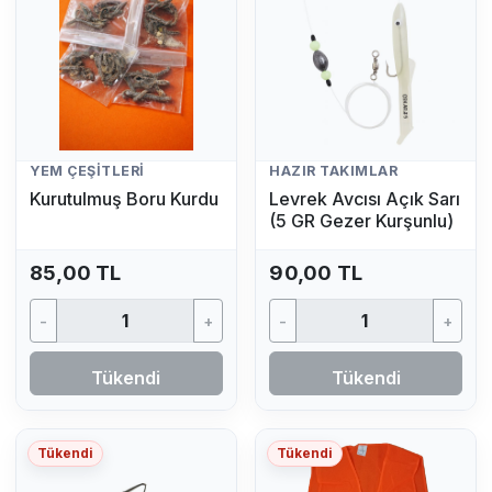
YEM ÇEŞITLERI
HAZIR TAKIMLAR
Kurutulmuş Boru Kurdu
Levrek Avcısı Açık Sarı
(5 GR Gezer Kurşunlu)
85,00 TL
90,00 TL
-
+
-
+
Tükendi
Tükendi
Tükendi
Tükendi