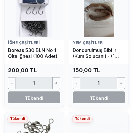
İĞNE ÇEŞITLERI
YEM ÇEŞITLERI
Boreas 530 BLN No 1
Dondurulmuş Bibi İri
Olta İğnesi (100 Adet)
(Kum Solucanı) - (1
Adet)
200,00 TL
150,00 TL
-
+
-
+
Tükendi
Tükendi
Tükendi
Tükendi