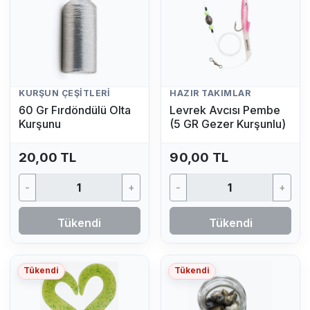
KURŞUN ÇEŞITLERI
HAZIR TAKIMLAR
60 Gr Fırdöndülü Olta
Levrek Avcısı Pembe
Kurşunu
(5 GR Gezer Kurşunlu)
20,00 TL
90,00 TL
-
+
-
+
Tükendi
Tükendi
Tükendi
Tükendi