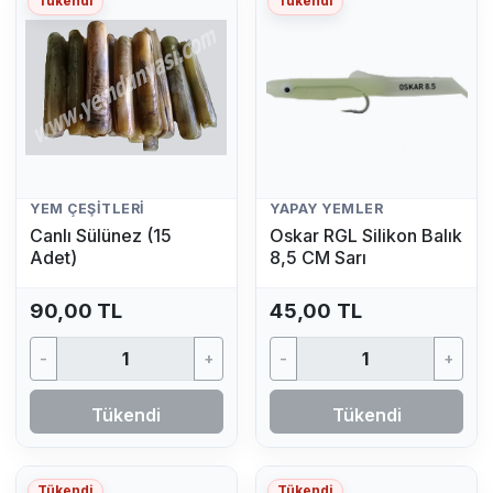
Tükendi
Tükendi
YEM ÇEŞITLERI
YAPAY YEMLER
Canlı Sülünez (15
Oskar RGL Silikon Balık
Adet)
8,5 CM Sarı
90,00 TL
45,00 TL
-
+
-
+
Tükendi
Tükendi
Tükendi
Tükendi