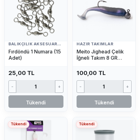
BALIKÇILIK AKSESUARLARI
HAZIR TAKIMLAR
Fırdöndü 1 Numara (15
Meito Jighead Çelik
Adet)
İğneli Takım 8 GR
(Mavi)
25,00 TL
100,00 TL
-
+
-
+
Tükendi
Tükendi
Tükendi
Tükendi