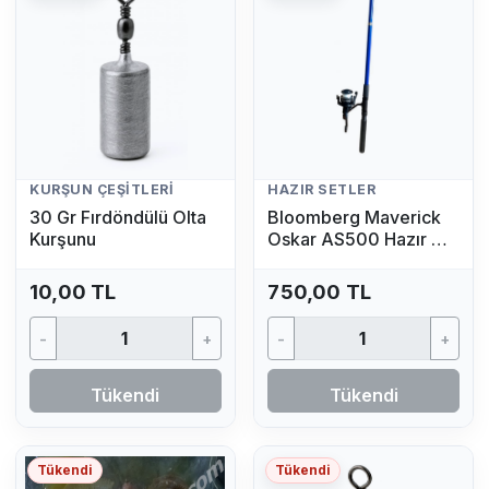
KURŞUN ÇEŞITLERI
HAZIR SETLER
30 Gr Fırdöndülü Olta
Bloomberg Maverick
Kurşunu
Oskar AS500 Hazır Av
Seti (2.70 MT - 50/100
GR)
10,00 TL
750,00 TL
-
+
-
+
Tükendi
Tükendi
Tükendi
Tükendi