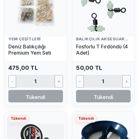
YEM ÇEŞITLERI
BALIKÇILIK AKSESUARLARI
Deniz Balıkçılığı
Fosforlu T Fırdöndü (4
Premium Yem Seti
Adet)
475,00 TL
50,00 TL
-
+
-
+
Tükendi
Tükendi
Tükendi
Tükendi