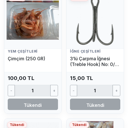
YEM ÇEŞITLERI
İĞNE ÇEŞITLERI
Çimçim (250 GR)
3’lü Çarpma İğnesi
(Treble Hook) No: 0/4
(1 Adet)
100,00 TL
15,00 TL
-
+
-
+
Tükendi
Tükendi
Tükendi
Tükendi