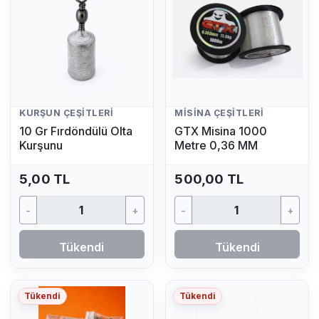
KURŞUN ÇEŞITLERI
MISINA ÇEŞITLERI
10 Gr Fırdöndülü Olta
GTX Misina 1000
Kurşunu
Metre 0,36 MM
5,00 TL
500,00 TL
-
+
-
+
Tükendi
Tükendi
Tükendi
Tükendi