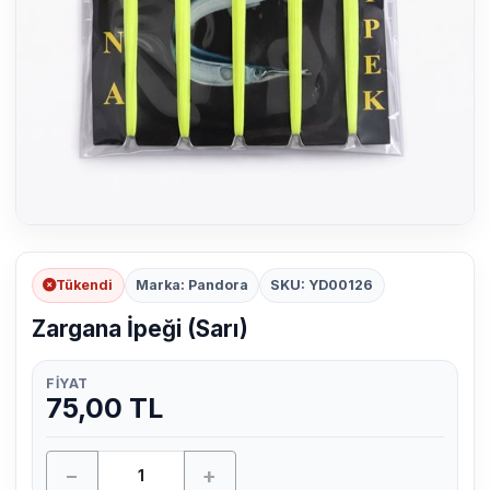
Tükendi
Marka: Pandora
SKU: YD00126
Zargana İpeği (Sarı)
FIYAT
75,00 TL
−
+