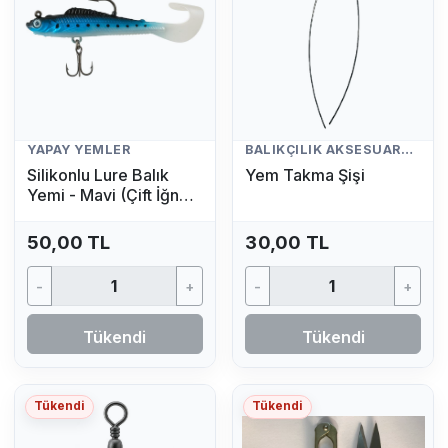
YAPAY YEMLER
BALIKÇILIK AKSESUARLARI
Silikonlu Lure Balık
Yem Takma Şişi
Yemi - Mavi (Çift İğneli,
Kuyruklu Yapay Yem)
50,00 TL
30,00 TL
-
+
-
+
Tükendi
Tükendi
Tükendi
Tükendi