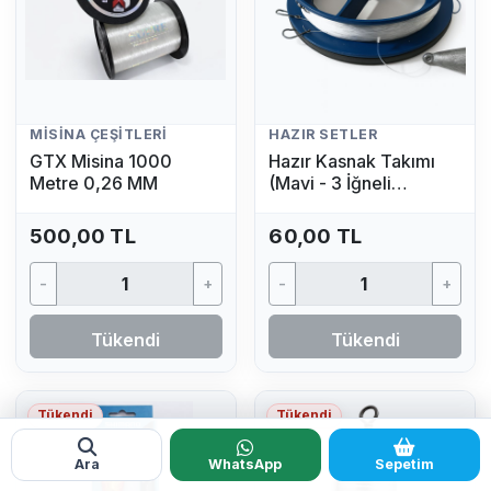
MISINA ÇEŞITLERI
HAZIR SETLER
GTX Misina 1000
Hazır Kasnak Takımı
Metre 0,26 MM
(Mavi - 3 İğneli
Kurşunlu Olta Seti)
500,00 TL
60,00 TL
-
+
-
+
Tükendi
Tükendi
Tükendi
Tükendi
Ara
WhatsApp
Sepetim