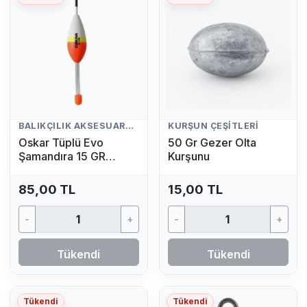
BALIKÇILIK AKSESUARLARI
KURŞUN ÇEŞITLERI
Oskar Tüplü Evo
50 Gr Gezer Olta
Şamandıra 15 GR
Kurşunu
(Fosfor Hediyeli)
85,00 TL
15,00 TL
-
+
-
+
Tükendi
Tükendi
Tükendi
Tükendi