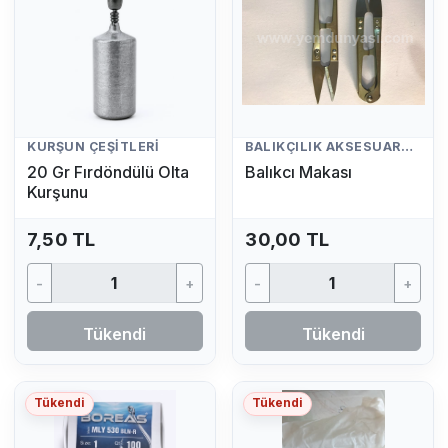
KURŞUN ÇEŞITLERI
BALIKÇILIK AKSESUARLARI
20 Gr Fırdöndülü Olta
Balıkcı Makası
Kurşunu
7,50 TL
30,00 TL
-
+
-
+
Tükendi
Tükendi
Tükendi
Tükendi