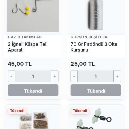
HAZIR TAKIMLAR
KURŞUN ÇEŞITLERI
2 İğneli Küspe Teli
70 Gr Fırdöndülü Olta
Aparatı
Kurşunu
45,00 TL
25,00 TL
-
+
-
+
Tükendi
Tükendi
Tükendi
Tükendi