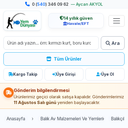
0 (
540
) 346 09 62
— Aycan AKYOL
14 yıllık güven
Havale/EFT
Ara
Tüm Ürünler
Kargo Takip
Üye Girişi
Üye Ol
Gönderim bilgilendirmesi
Ürünlerimiz geçici olarak satışa kapalıdır. Gönderimlerimiz
11 Ağustos Salı günü
yeniden başlayacaktır.
Anasayfa
Balık Av Malzemeleri Ve Yemleri
Balıkçılı