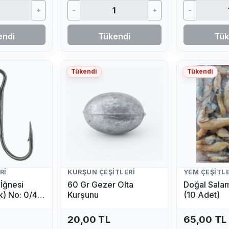
+
-
+
-
endi
Tükendi
Tük
Tükendi
Tükendi
RI
KURŞUN ÇEŞITLERI
YEM ÇEŞITLE
İğnesi
60 Gr Gezer Olta
Doğal Sala
k) No: 0/4
Kurşunu
(10 Adet)
20,00 TL
65,00 TL