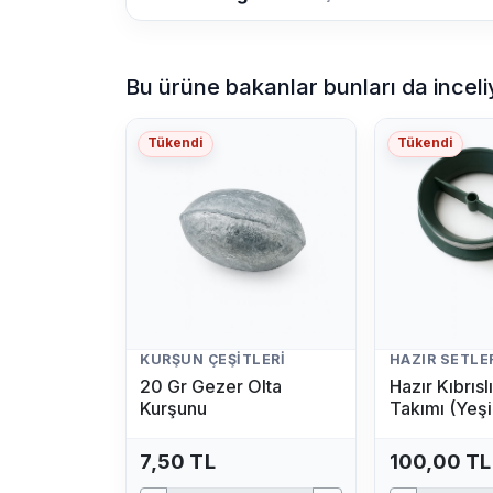
Bu ürüne bakanlar bunları da inceli
Tükendi
Tükendi
KURŞUN ÇEŞITLERI
HAZIR SETLE
20 Gr Gezer Olta
Hazır Kıbrıs
Kurşunu
Takımı (Yeşi
7,50 TL
100,00 TL