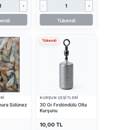
+
-
+
endi
Tükendi
Tükendi
RI
KURŞUN ÇEŞITLERI
mura Sülünez
30 Gr Fırdöndülü Olta
Kurşunu
10,00 TL