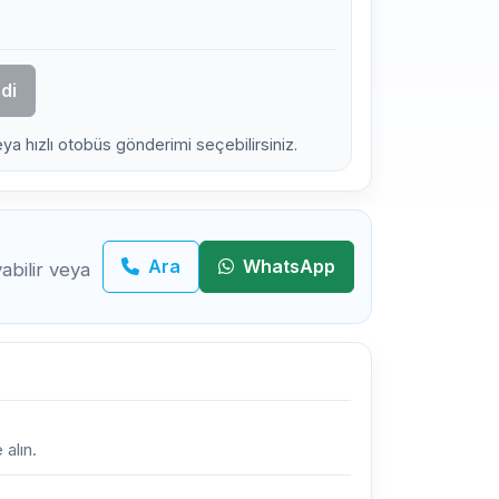
di
eya hızlı otobüs gönderimi seçebilirsiniz.
Ara
WhatsApp
bilir veya
 alın.