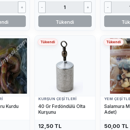
+
-
+
-
endi
Tükendi
Tük
Tükendi
Tükendi
RI
KURŞUN ÇEŞITLERI
YEM ÇEŞITLE
ru Kurdu
40 Gr Fırdöndülü Olta
Salamura M
Kurşunu
Adet)
12,50 TL
50,00 TL