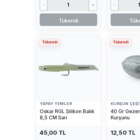
-
+
-
Tükendi
Tük
Tükendi
Tükendi
YAPAY YEMLER
KURŞUN ÇEŞI
Oskar RGL Silikon Balık
40 Gr Gezer
8,5 CM Sarı
Kurşunu
45,00 TL
12,50 TL