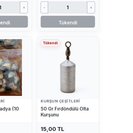
+
-
+
endi
Tükendi
Tükendi
RI
KURŞUN ÇEŞITLERI
adya (10
50 Gr Fırdöndülü Olta
Kurşunu
15,00 TL