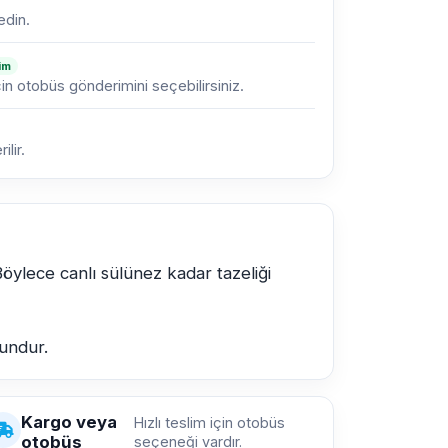
edin.
lim
çin otobüs gönderimini seçebilirsiniz.
lir.
Böylece canlı sülünez kadar tazeliği
gundur.
Kargo veya
Hızlı teslim için otobüs
otobüs
seçeneği vardır.