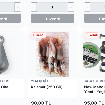
+
-
+
-
endi
Tükendi
Tük
Tükendi
Tükendi
TLERI
YEM ÇEŞITLERI
YAPAY YEML
 Olta
Kalamar (250 GR)
New Meito S
Yemi - Yeşi
90,00 TL
95,00 TL