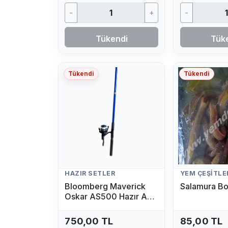
-
+
-
Tükendi
Tük
Tükendi
Tükendi
HAZIR SETLER
YEM ÇEŞITLE
Bloomberg Maverick
Salamura Bo
Oskar AS500 Hazır Av
Seti (2.70 MT - 50/100
GR)
750,00 TL
85,00 TL