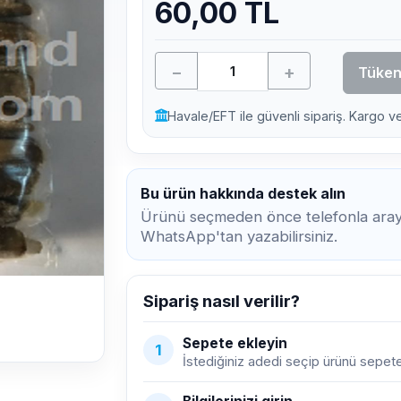
60,00 TL
−
+
Tüken
Havale/EFT ile güvenli sipariş. Kargo v
Bu ürün hakkında destek alın
Ürünü seçmeden önce telefonla araya
WhatsApp'tan yazabilirsiniz.
Sipariş nasıl verilir?
Sepete ekleyin
1
İstediğiniz adedi seçip ürünü sepete