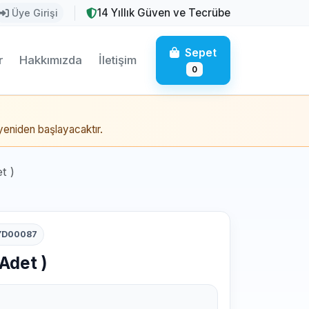
14 Yıllık Güven ve Tecrübe
Üye Girişi
Sepet
r
Hakkımızda
İletişim
0
eniden başlayacaktır.
t )
YD00087
Adet )