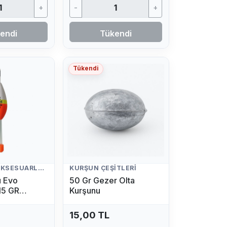
+
-
+
endi
Tükendi
Tükendi
BALIKÇILIK AKSESUARLARI
KURŞUN ÇEŞITLERI
ü Evo
50 Gr Gezer Olta
15 GR
Kurşunu
yeli)
15,00 TL