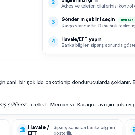
Bilgilerinizi girin
2
Adres ve telefon bilgilerinizi kontrol 
Gönderim şeklini seçin
Hızlı tes
3
Kargo standarttır. Daha hızlı teslim i
Havale/EFT yapın
4
Banka bilgileri sipariş sonunda gösteri
için canlı bir şekilde paketlenip dondurucularda şoklanır. 
mış sülünez
, özellikle Mercan ve Karagöz avı için çok uy
Havale /
Sipariş sonunda banka bilgileri
EFT
gösterilir.