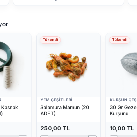
yor
Tükendi
Tükendi
R
YEM ÇEŞITLERI
KURŞUN ÇEŞ
lı Kasnak
Salamura Mamun (20
30 Gr Gezer
l)
ADET)
Kurşunu
250,00 TL
10,00 TL