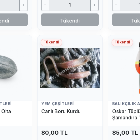
+
-
+
-
endi
Tükendi
Tük
Tükendi
Tükendi
TLERI
YEM ÇEŞITLERI
 Olta
Canlı Boru Kurdu
Oskar Tüpl
Şamandıra 
(Fosfor Hedi
80,00 TL
85,00 TL