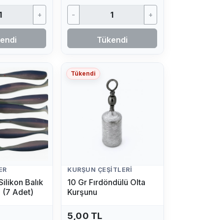
+
-
+
endi
Tükendi
Tükendi
ER
KURŞUN ÇEŞITLERI
ilikon Balık
10 Gr Fırdöndülü Olta
l (7 Adet)
Kurşunu
5,00 TL