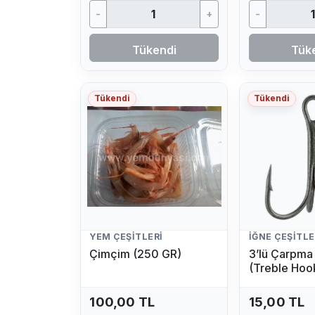
-
+
-
Tükendi
Tük
Tükendi
Tükendi
YEM ÇEŞITLERI
İĞNE ÇEŞITLE
Çimçim (250 GR)
3’lü Çarpma 
(Treble Hoo
(1 Adet)
100,00 TL
15,00 TL