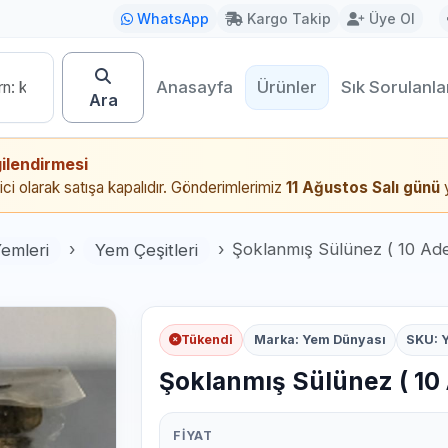
WhatsApp
Kargo Takip
Üye Ol
Anasayfa
Ürünler
Sık Sorulanla
Ara
ilendirmesi
ci olarak satışa kapalıdır. Gönderimlerimiz
11 Ağustos Salı günü
y
Yemleri
Yem Çeşitleri
Şoklanmış Sülünez ( 10 Ade
Tükendi
Marka: Yem Dünyası
SKU: 
Şoklanmış Sülünez ( 10 
FIYAT