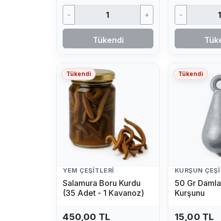
-
+
-
Tükendi
Tük
Tükendi
Tükendi
YEM ÇEŞITLERI
KURŞUN ÇEŞI
Salamura Boru Kurdu
50 Gr Damla
(35 Adet - 1 Kavanoz)
Kurşunu
450,00 TL
15,00 TL