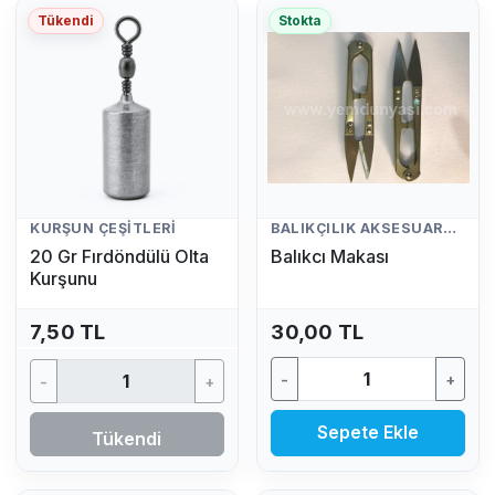
Tükendi
Stokta
KURŞUN ÇEŞITLERI
BALIKÇILIK AKSESUARLARI
20 Gr Fırdöndülü Olta
Balıkcı Makası
Kurşunu
7,50 TL
30,00 TL
-
+
-
+
Sepete Ekle
Tükendi