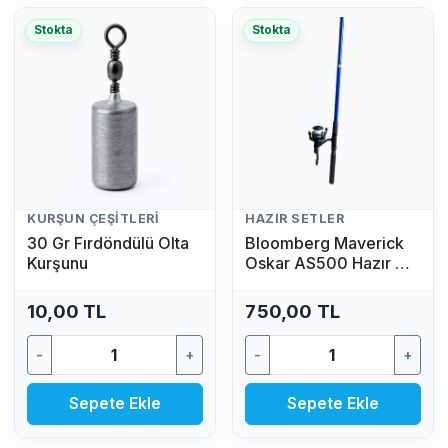
Stokta
Stokta
KURŞUN ÇEŞITLERI
HAZIR SETLER
30 Gr Fırdöndülü Olta
Bloomberg Maverick
Kurşunu
Oskar AS500 Hazır Av
Seti (2.70 MT - 50/100
GR)
10,00 TL
750,00 TL
-
+
-
+
Sepete Ekle
Sepete Ekle