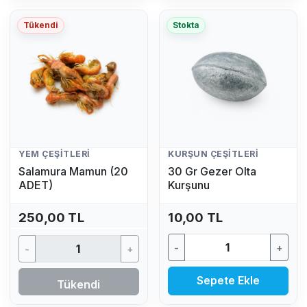
Tükendi
Stokta
YEM ÇEŞITLERI
KURŞUN ÇEŞITLERI
Salamura Mamun (20
30 Gr Gezer Olta
ADET)
Kurşunu
250,00 TL
10,00 TL
-
+
-
+
Sepete Ekle
Tükendi