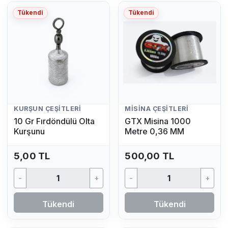
Tükendi
Tükendi
KURŞUN ÇEŞITLERI
MISINA ÇEŞITLERI
10 Gr Fırdöndülü Olta
GTX Misina 1000
Kurşunu
Metre 0,36 MM
5,00 TL
500,00 TL
-
+
-
+
Tükendi
Tükendi