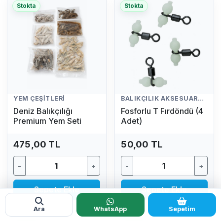
Stokta
Stokta
YEM ÇEŞITLERI
BALIKÇILIK AKSESUARLARI
Deniz Balıkçılığı
Fosforlu T Fırdöndü (4
Premium Yem Seti
Adet)
475,00 TL
50,00 TL
-
+
-
+
Sepete Ekle
Sepete Ekle
Ara
WhatsApp
Sepetim