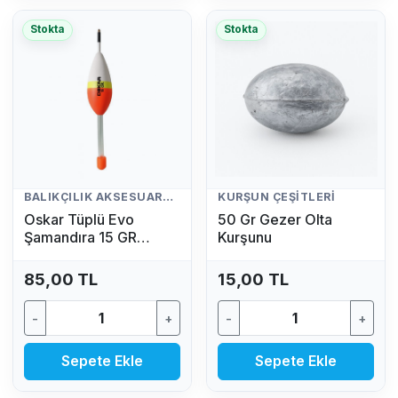
Stokta
Stokta
BALIKÇILIK AKSESUARLARI
KURŞUN ÇEŞITLERI
Oskar Tüplü Evo
50 Gr Gezer Olta
Şamandıra 15 GR
Kurşunu
(Fosfor Hediyeli)
85,00 TL
15,00 TL
-
+
-
+
Sepete Ekle
Sepete Ekle