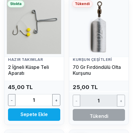
Stokta
Tükendi
HAZIR TAKIMLAR
KURŞUN ÇEŞITLERI
2 İğneli Küspe Teli
70 Gr Fırdöndülü Olta
Aparatı
Kurşunu
45,00 TL
25,00 TL
-
+
-
+
Sepete Ekle
Tükendi