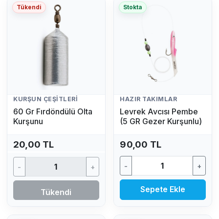
Tükendi
Stokta
KURŞUN ÇEŞITLERI
HAZIR TAKIMLAR
60 Gr Fırdöndülü Olta
Levrek Avcısı Pembe
Kurşunu
(5 GR Gezer Kurşunlu)
20,00 TL
90,00 TL
-
+
-
+
Sepete Ekle
Tükendi