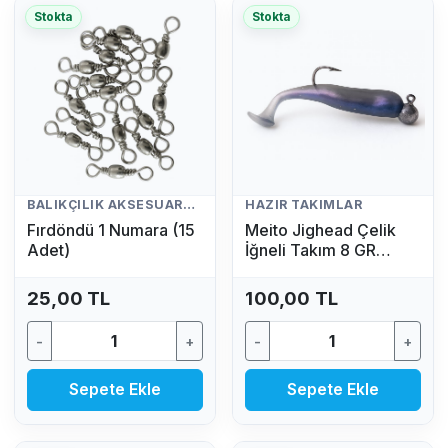
Stokta
Stokta
BALIKÇILIK AKSESUARLARI
HAZIR TAKIMLAR
Fırdöndü 1 Numara (15
Meito Jighead Çelik
Adet)
İğneli Takım 8 GR
(Mavi)
25,00 TL
100,00 TL
-
+
-
+
Sepete Ekle
Sepete Ekle