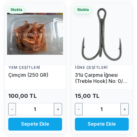
Stokta
Stokta
YEM ÇEŞITLERI
İĞNE ÇEŞITLERI
Çimçim (250 GR)
3’lü Çarpma İğnesi
(Treble Hook) No: 0/4
(1 Adet)
100,00 TL
15,00 TL
-
+
-
+
Sepete Ekle
Sepete Ekle