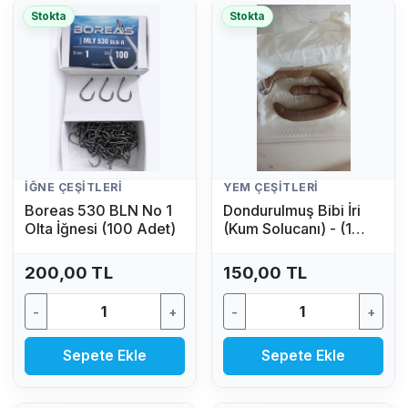
Stokta
Stokta
İĞNE ÇEŞITLERI
YEM ÇEŞITLERI
Boreas 530 BLN No 1
Dondurulmuş Bibi İri
Olta İğnesi (100 Adet)
(Kum Solucanı) - (1
Adet)
200,00 TL
150,00 TL
-
+
-
+
Sepete Ekle
Sepete Ekle