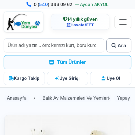
0 (
540
) 346 09 62
— Aycan AKYOL
14 yıllık güven
Havale/EFT
Ara
Tüm Ürünler
Kargo Takip
Üye Girişi
Üye Ol
Anasayfa
Balık Av Malzemeleri Ve Yemleri
Yapay Y