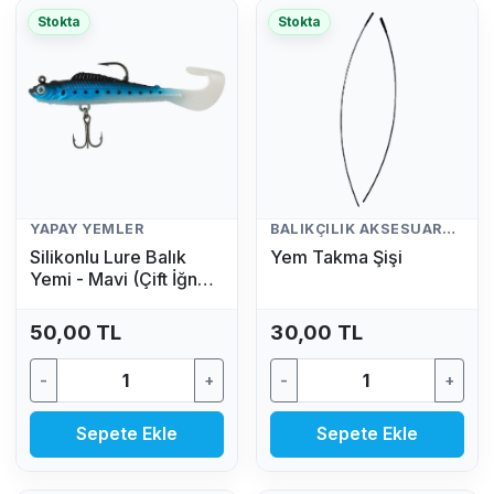
Stokta
Stokta
YAPAY YEMLER
BALIKÇILIK AKSESUARLARI
Silikonlu Lure Balık
Yem Takma Şişi
Yemi - Mavi (Çift İğneli,
Kuyruklu Yapay Yem)
50,00 TL
30,00 TL
-
+
-
+
Sepete Ekle
Sepete Ekle