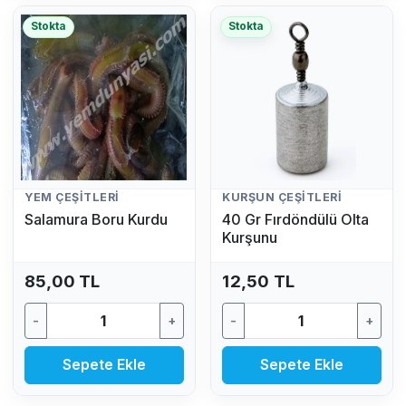
Stokta
Stokta
YEM ÇEŞITLERI
KURŞUN ÇEŞITLERI
Salamura Boru Kurdu
40 Gr Fırdöndülü Olta
Kurşunu
85,00 TL
12,50 TL
-
+
-
+
Sepete Ekle
Sepete Ekle