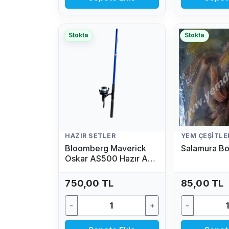
Stokta
Stokta
HAZIR SETLER
YEM ÇEŞITLE
Bloomberg Maverick
Salamura Bo
Oskar AS500 Hazır Av
Seti (2.70 MT - 50/100
GR)
750,00 TL
85,00 TL
-
+
-