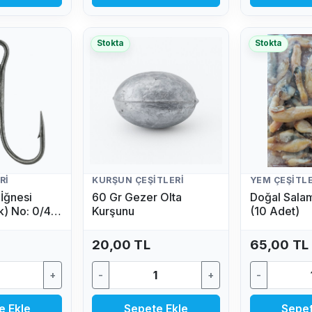
Stokta
Stokta
RI
KURŞUN ÇEŞITLERI
YEM ÇEŞITLE
İğnesi
60 Gr Gezer Olta
Doğal Sala
k) No: 0/4
Kurşunu
(10 Adet)
20,00 TL
65,00 TL
+
-
+
-
e Ekle
Sepete Ekle
Sepet