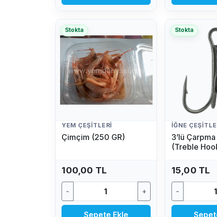
Stokta
Stokta
YEM ÇEŞITLERI
İĞNE ÇEŞITLE
Çimçim (250 GR)
3’lü Çarpma 
(Treble Hoo
(1 Adet)
100,00 TL
15,00 TL
-
+
-
Sepete Ekle
Sepet