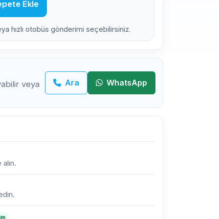
pete Ekle
eya hızlı otobüs gönderimi seçebilirsiniz.
Ara
WhatsApp
bilir veya
 alın.
edin.
lim