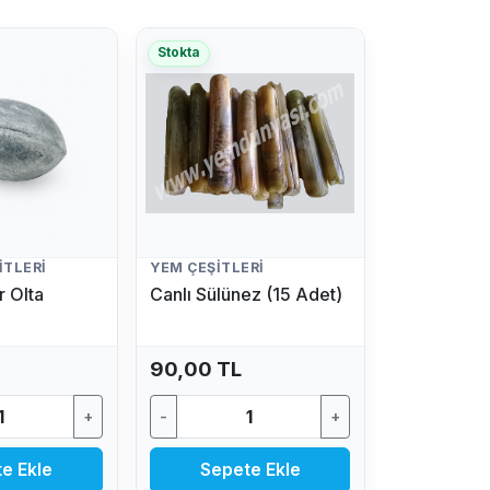
Stokta
ITLERI
YEM ÇEŞITLERI
 Olta
Canlı Sülünez (15 Adet)
90,00 TL
+
-
+
e Ekle
Sepete Ekle