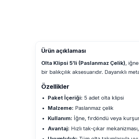
Ürün açıklaması
Olta Klipsi 5’li (Paslanmaz Çelik)
, iğn
bir balıkçılık aksesuarıdır. Dayanıklı m
Özellikler
Paket İçeriği:
5 adet olta klipsi
Malzeme:
Paslanmaz çelik
Kullanım:
İğne, fırdöndü veya kurşun
Avantaj:
Hızlı tak-çıkar mekanizması,
Uyumluluk:
Tüm olta takımlarıyla u