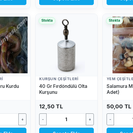
Stokta
Stokta
RI
KURŞUN ÇEŞITLERI
YEM ÇEŞITLE
ru Kurdu
40 Gr Fırdöndülü Olta
Salamura M
Kurşunu
Adet)
12,50 TL
50,00 TL
+
-
+
-