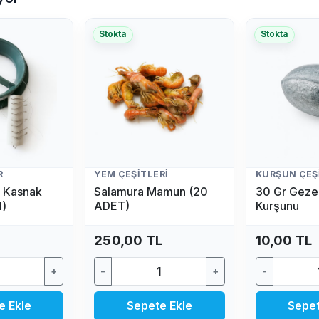
Stokta
Stokta
R
YEM ÇEŞITLERI
KURŞUN ÇEŞ
lı Kasnak
Salamura Mamun (20
30 Gr Gezer
l)
ADET)
Kurşunu
250,00 TL
10,00 TL
+
-
+
-
e Ekle
Sepete Ekle
Sepet