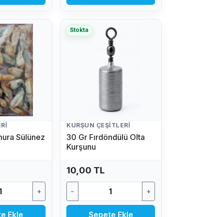
Stokta
RI
KURŞUN ÇEŞITLERI
mura Sülünez
30 Gr Fırdöndülü Olta
Kurşunu
10,00 TL
+
-
+
e Ekle
Sepete Ekle