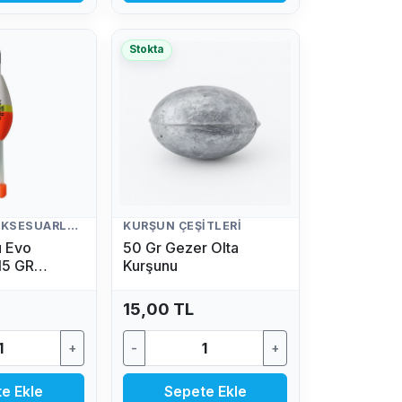
Stokta
BALIKÇILIK AKSESUARLARI
KURŞUN ÇEŞITLERI
ü Evo
50 Gr Gezer Olta
15 GR
Kurşunu
yeli)
15,00 TL
+
-
+
e Ekle
Sepete Ekle