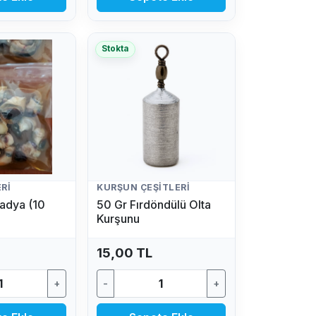
Stokta
RI
KURŞUN ÇEŞITLERI
adya (10
50 Gr Fırdöndülü Olta
Kurşunu
15,00 TL
+
-
+