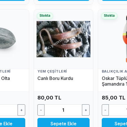
Stokta
Stokta
TLERI
YEM ÇEŞITLERI
 Olta
Canlı Boru Kurdu
Oskar Tüpl
Şamandıra 
(Fosfor Hedi
80,00 TL
85,00 TL
+
-
+
-
e Ekle
Sepete Ekle
Sepet