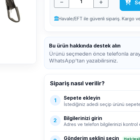
−
+
Se
Havale/EFT ile güvenli sipariş. Kargo v
Bu ürün hakkında destek alın
Ürünü seçmeden önce telefonla araya
WhatsApp'tan yazabilirsiniz.
Sipariş nasıl verilir?
Sepete ekleyin
1
İstediğiniz adedi seçip ürünü sepete
Bilgilerinizi girin
2
Adres ve telefon bilgilerinizi kontrol 
Gönderim şeklini seçin
Hızlı tes