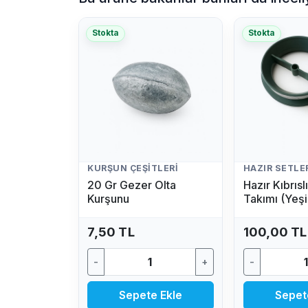
Stokta
Stokta
KURŞUN ÇEŞITLERI
HAZIR SETLE
20 Gr Gezer Olta
Hazır Kıbrıs
Kurşunu
Takımı (Yeşi
7,50 TL
100,00 TL
-
+
-
Sepete Ekle
Sepet