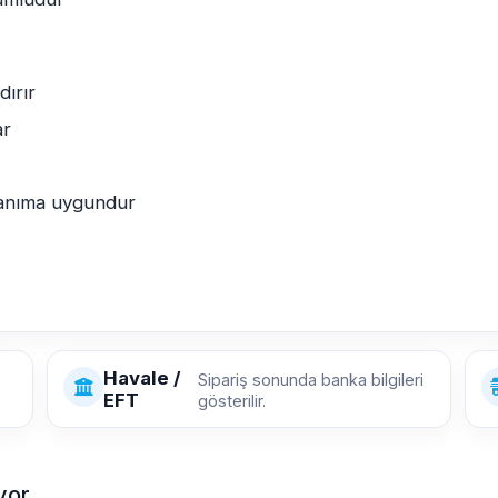
dırır
ar
lanıma uygundur
Havale /
Sipariş sonunda banka bilgileri
EFT
gösterilir.
yor