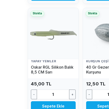
Stokta
Stokta
YAPAY YEMLER
KURŞUN ÇEŞI
Oskar RGL Silikon Balık
40 Gr Gezer
8,5 CM Sarı
Kurşunu
45,00 TL
12,50 TL
-
+
-
Sepete Ekle
Sepet