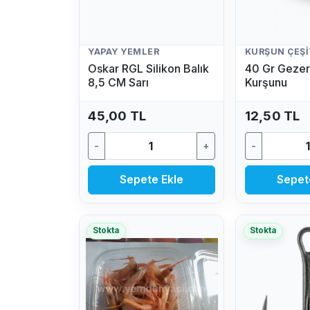
YAPAY YEMLER
KURŞUN ÇEŞI
Oskar RGL Silikon Balık
40 Gr Gezer
8,5 CM Sarı
Kurşunu
45,00 TL
12,50 TL
-
+
-
Sepete Ekle
Sepet
Stokta
Stokta