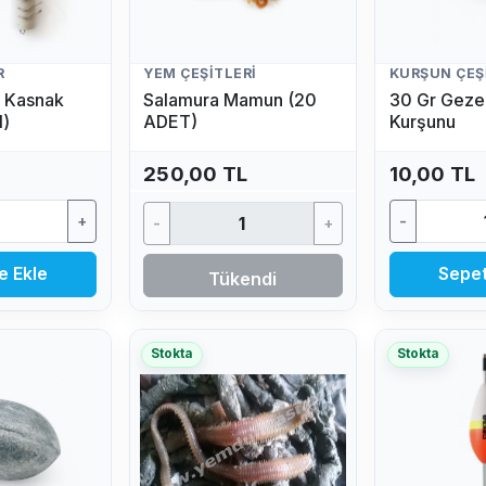
R
YEM ÇEŞITLERI
KURŞUN ÇEŞ
lı Kasnak
Salamura Mamun (20
30 Gr Gezer
l)
ADET)
Kurşunu
250,00 TL
10,00 TL
+
-
-
+
e Ekle
Sepet
Tükendi
Stokta
Stokta