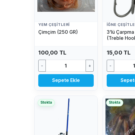
YEM ÇEŞITLERI
İĞNE ÇEŞITLE
Çimçim (250 GR)
3’lü Çarpma 
(Treble Hoo
(1 Adet)
100,00 TL
15,00 TL
-
+
-
Sepete Ekle
Sepet
Stokta
Stokta