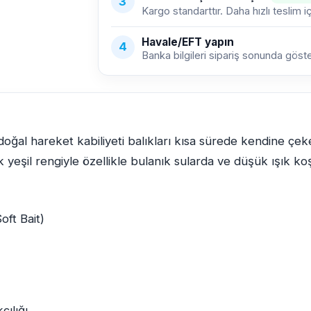
3
Kargo standarttır. Daha hızlı teslim i
Havale/EFT yapın
4
Banka bilgileri sipariş sonunda gösteri
 doğal hareket kabiliyeti balıkları kısa sürede kendine çe
k yeşil rengiyle özellikle bulanık sularda ve düşük ışık k
oft Bait)
çılığı