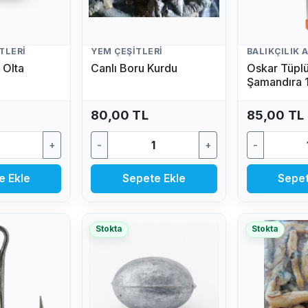
TLERI
YEM ÇEŞITLERI
 Olta
Canlı Boru Kurdu
Oskar Tüpl
Şamandıra 
(Fosfor Hedi
80,00 TL
85,00 TL
+
-
+
-
e Ekle
Sepete Ekle
Sepet
Stokta
Stokta