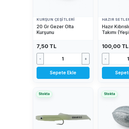
KURŞUN ÇEŞITLERI
HAZIR SETLE
20 Gr Gezer Olta
Hazır Kıbrıs
Kurşunu
Takımı (Yeşi
7,50 TL
100,00 TL
-
+
-
Sepete Ekle
Sepet
Stokta
Stokta