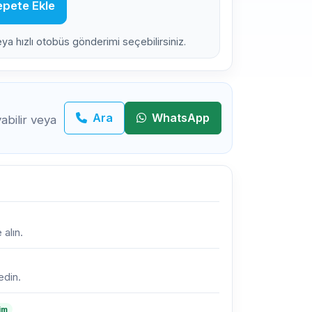
pete Ekle
eya hızlı otobüs gönderimi seçebilirsiniz.
Ara
WhatsApp
bilir veya
 alın.
edin.
lim