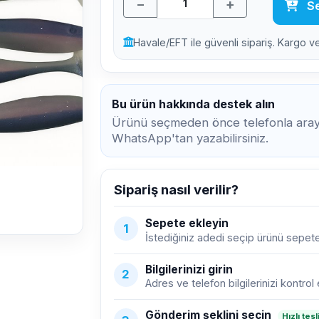
−
+
Se
Havale/EFT ile güvenli sipariş. Kargo v
Bu ürün hakkında destek alın
Ürünü seçmeden önce telefonla araya
WhatsApp'tan yazabilirsiniz.
Sipariş nasıl verilir?
Sepete ekleyin
1
İstediğiniz adedi seçip ürünü sepete
Bilgilerinizi girin
2
Adres ve telefon bilgilerinizi kontrol 
Gönderim şeklini seçin
Hızlı tes