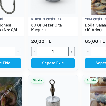
RI
KURŞUN ÇEŞITLERI
YEM ÇEŞITLE
İğnesi
60 Gr Gezer Olta
Doğal Sala
k) No: 0/4
Kurşunu
(10 Adet)
20,00 TL
65,00 TL
+
-
+
-
e Ekle
Sepete Ekle
Sepet
Stokta
Stokta