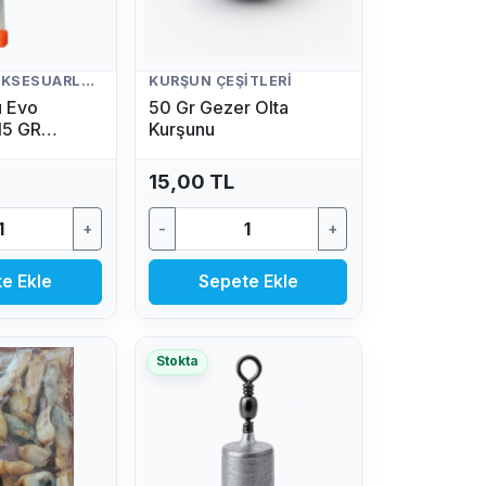
BALIKÇILIK AKSESUARLARI
KURŞUN ÇEŞITLERI
ü Evo
50 Gr Gezer Olta
15 GR
Kurşunu
yeli)
15,00 TL
+
-
+
e Ekle
Sepete Ekle
Stokta