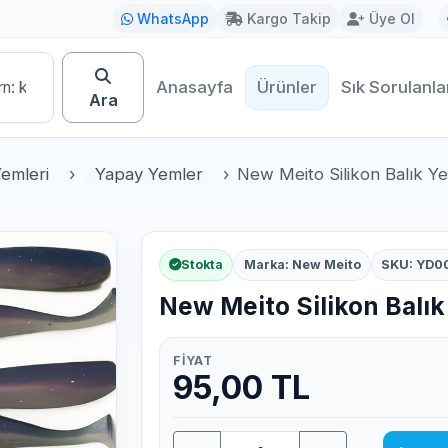
WhatsApp
Kargo Takip
Üye Ol
Anasayfa
Ürünler
Sık Sorulanla
Ara
Yemleri
Yapay Yemler
New Meito Silikon Balık Yem
Stokta
Marka: New Meito
SKU: YD0
New Meito Silikon Balık 
FIYAT
95,00 TL