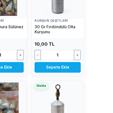
RI
KURŞUN ÇEŞITLERI
mura Sülünez
30 Gr Fırdöndülü Olta
Kurşunu
10,00 TL
+
-
+
e Ekle
Sepete Ekle
Stokta