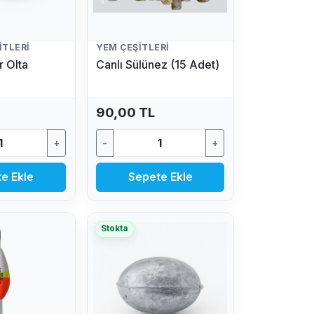
ITLERI
YEM ÇEŞITLERI
 Olta
Canlı Sülünez (15 Adet)
90,00 TL
+
-
+
e Ekle
Sepete Ekle
Stokta