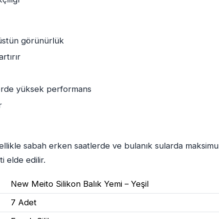
 üstün görünürlük
rtırır
rlerde yüksek performans
r
zellikle sabah erken saatlerde ve bulanık sularda maksimu
 elde edilir.
New Meito Silikon Balık Yemi – Yeşil
7 Adet