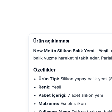
Ürün açıklaması
New Meito Silikon Balık Yemi – Yeşil
,
balık yüzme hareketini taklit eder. Parla
Özellikler
Ürün Tipi:
Silikon yapay balık yemi (S
Renk:
Yeşil
Paket İçeriği:
7 adet silikon yem
Malzeme:
Esnek silikon
Kullanım Alanı:
Tatlı ve tuzlu su balık