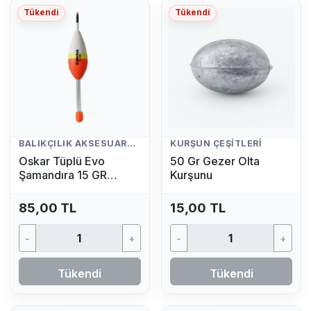
Tükendi
Tükendi
BALIKÇILIK AKSESUARLARI
KURŞUN ÇEŞITLERI
Oskar Tüplü Evo
50 Gr Gezer Olta
Şamandıra 15 GR
Kurşunu
(Fosfor Hediyeli)
85,00 TL
15,00 TL
-
+
-
+
Tükendi
Tükendi