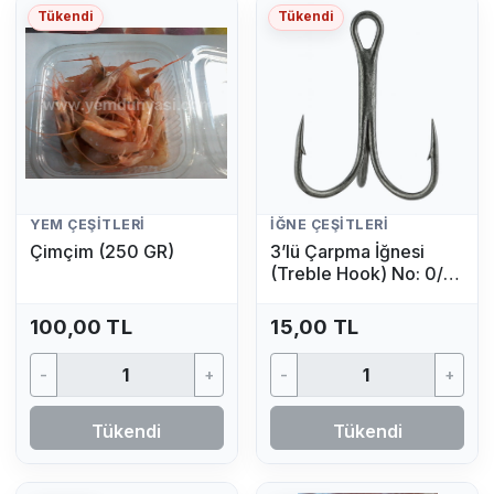
Tükendi
Tükendi
YEM ÇEŞITLERI
İĞNE ÇEŞITLERI
Çimçim (250 GR)
3’lü Çarpma İğnesi
(Treble Hook) No: 0/4
(1 Adet)
100,00 TL
15,00 TL
-
+
-
+
Tükendi
Tükendi