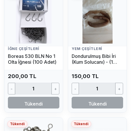
İĞNE ÇEŞITLERI
YEM ÇEŞITLERI
Boreas 530 BLN No 1
Dondurulmuş Bibi İri
Olta İğnesi (100 Adet)
(Kum Solucanı) - (1
Adet)
200,00 TL
150,00 TL
-
+
-
+
Tükendi
Tükendi
Tükendi
Tükendi