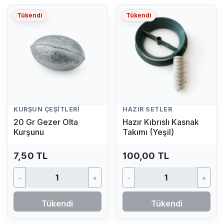
Tükendi
Tükendi
KURŞUN ÇEŞITLERI
HAZIR SETLER
20 Gr Gezer Olta
Hazır Kıbrıslı Kasnak
Kurşunu
Takımı (Yeşil)
7,50 TL
100,00 TL
-
+
-
+
Tükendi
Tükendi