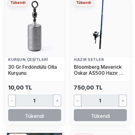
Tükendi
Tükendi
KURŞUN ÇEŞITLERI
HAZIR SETLER
30 Gr Fırdöndülü Olta
Bloomberg Maverick
Kurşunu
Oskar AS500 Hazır Av
Seti (2.70 MT - 50/100
GR)
10,00 TL
750,00 TL
-
+
-
+
Tükendi
Tükendi