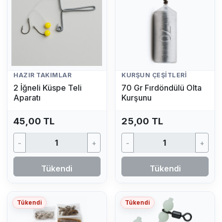
HAZIR TAKIMLAR
KURŞUN ÇEŞITLERI
2 İğneli Küspe Teli
70 Gr Fırdöndülü Olta
Aparatı
Kurşunu
45,00 TL
25,00 TL
-
+
-
+
Tükendi
Tükendi
Tükendi
Tükendi