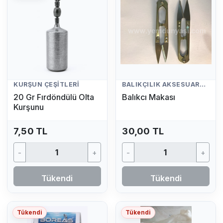
KURŞUN ÇEŞITLERI
BALIKÇILIK AKSESUARLARI
20 Gr Fırdöndülü Olta
Balıkcı Makası
Kurşunu
7,50 TL
30,00 TL
-
+
-
+
Tükendi
Tükendi
Tükendi
Tükendi