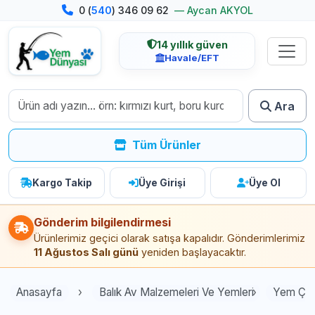
0 (
540
) 346 09 62
— Aycan AKYOL
14 yıllık güven
Havale/EFT
Ara
Tüm Ürünler
Kargo Takip
Üye Girişi
Üye Ol
Gönderim bilgilendirmesi
Ürünlerimiz geçici olarak satışa kapalıdır. Gönderimlerimiz
11 Ağustos Salı günü
yeniden başlayacaktır.
Anasayfa
Balık Av Malzemeleri Ve Yemleri
Yem Çeşi