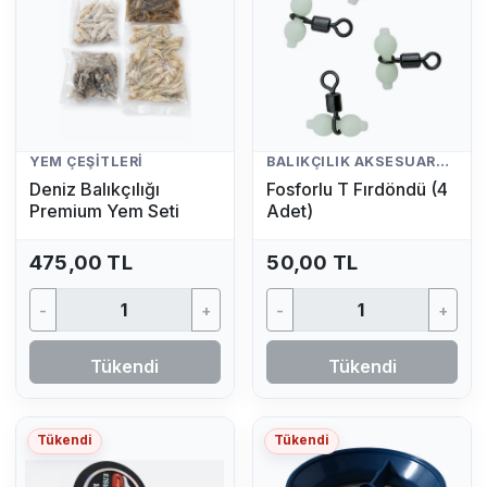
YEM ÇEŞITLERI
BALIKÇILIK AKSESUARLARI
Deniz Balıkçılığı
Fosforlu T Fırdöndü (4
Premium Yem Seti
Adet)
475,00 TL
50,00 TL
-
+
-
+
Tükendi
Tükendi
Tükendi
Tükendi