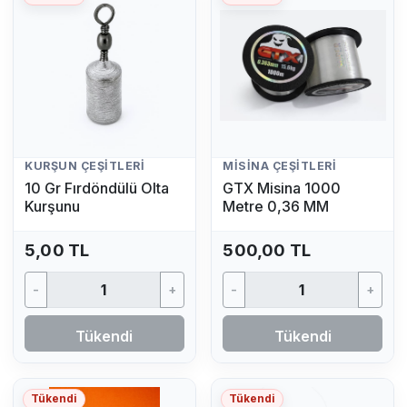
KURŞUN ÇEŞITLERI
MISINA ÇEŞITLERI
10 Gr Fırdöndülü Olta
GTX Misina 1000
Kurşunu
Metre 0,36 MM
5,00 TL
500,00 TL
-
+
-
+
Tükendi
Tükendi
Tükendi
Tükendi