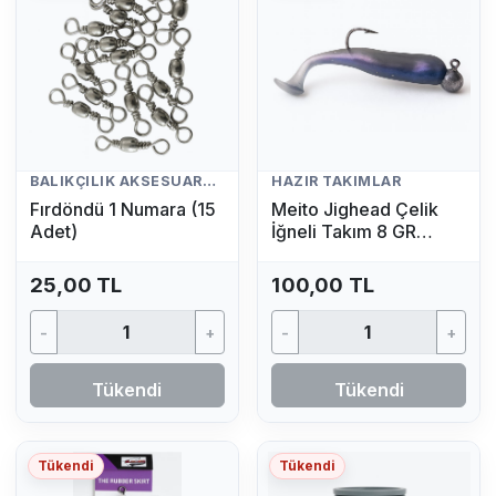
BALIKÇILIK AKSESUARLARI
HAZIR TAKIMLAR
Fırdöndü 1 Numara (15
Meito Jighead Çelik
Adet)
İğneli Takım 8 GR
(Mavi)
25,00 TL
100,00 TL
-
+
-
+
Tükendi
Tükendi
Tükendi
Tükendi