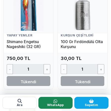
YAPAY YEMLER
KURŞUN ÇEŞITLERI
Shimano Engetsu
100 Gr Fırdöndülü Olta
Nageshiki (32 GR)
Kurşunu
750,00 TL
30,00 TL
-
+
-
+
Tükendi
Tükendi
Tükendi
Tükendi
Ara
WhatsApp
Sepetim