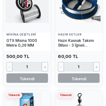
MISINA ÇEŞITLERI
HAZIR SETLER
GTX Misina 1000
Hazır Kasnak Takımı
Metre 0,26 MM
(Mavi - 3 İğneli
Kurşunlu Olta Seti)
500,00 TL
60,00 TL
-
+
-
+
Tükendi
Tükendi
Tükendi
Tükendi