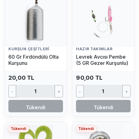
KURŞUN ÇEŞITLERI
HAZIR TAKIMLAR
60 Gr Fırdöndülü Olta
Levrek Avcısı Pembe
Kurşunu
(5 GR Gezer Kurşunlu)
20,00 TL
90,00 TL
-
+
-
+
Tükendi
Tükendi
Tükendi
Tükendi