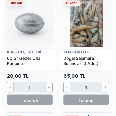
Tükendi
Tükendi
KURŞUN ÇEŞITLERI
YEM ÇEŞITLERI
60 Gr Gezer Olta
Doğal Salamura
Kurşunu
Sülünez (10 Adet)
20,00 TL
65,00 TL
-
+
-
+
Tükendi
Tükendi