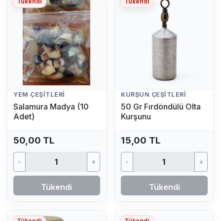
Tükendi
Tükendi
YEM ÇEŞITLERI
KURŞUN ÇEŞITLERI
Salamura Madya (10
50 Gr Fırdöndülü Olta
Adet)
Kurşunu
50,00 TL
15,00 TL
-
+
-
+
Tükendi
Tükendi