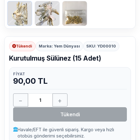
Tükendi
Marka: Yem Dünyası
SKU: YD00010
Kurutulmuş Sülünez (15 Adet)
FIYAT
90,00 TL
−
+
Tükendi
Havale/EFT ile güvenli sipariş. Kargo veya hızlı
otobüs gönderimi seçebilirsiniz.