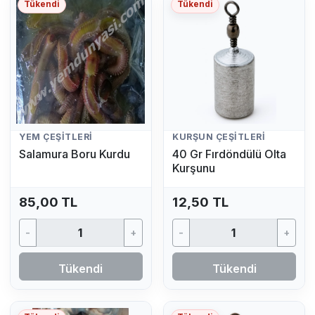
Tükendi
Tükendi
YEM ÇEŞITLERI
KURŞUN ÇEŞITLERI
Salamura Boru Kurdu
40 Gr Fırdöndülü Olta
Kurşunu
85,00 TL
12,50 TL
-
+
-
+
Tükendi
Tükendi