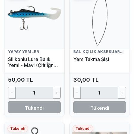
YAPAY YEMLER
BALIKÇILIK AKSESUARLARI
Silikonlu Lure Balık
Yem Takma Şişi
Yemi - Mavi (Çift İğneli,
Kuyruklu Yapay Yem)
50,00 TL
30,00 TL
-
+
-
+
Tükendi
Tükendi
Tükendi
Tükendi