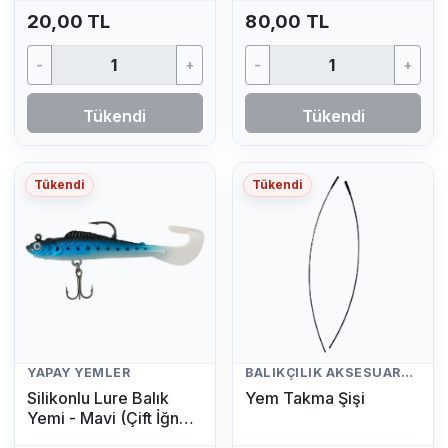
20,00 TL
80,00 TL
-
+
-
+
Tükendi
Tükendi
Tükendi
Tükendi
YAPAY YEMLER
BALIKÇILIK AKSESUARLARI
Silikonlu Lure Balık
Yem Takma Şişi
Yemi - Mavi (Çift İğneli,
Kuyruklu Yapay Yem)