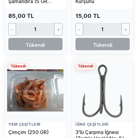
Şamandıra 15 GR
Kurşunu
(Fosfor Hediyeli)
85,00 TL
15,00 TL
-
+
-
+
Tükendi
Tükendi
Tükendi
Tükendi
YEM ÇEŞITLERI
İĞNE ÇEŞITLERI
Çimçim (250 GR)
3’lü Çarpma İğnesi