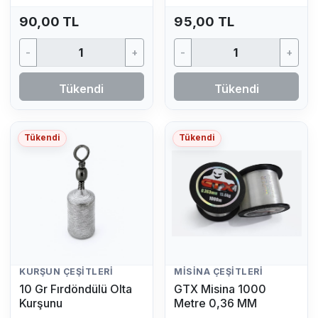
Adet)
90,00 TL
95,00 TL
-
+
-
+
Tükendi
Tükendi
Tükendi
Tükendi
KURŞUN ÇEŞITLERI
MISINA ÇEŞITLERI
10 Gr Fırdöndülü Olta
GTX Misina 1000
Kurşunu
Metre 0,36 MM