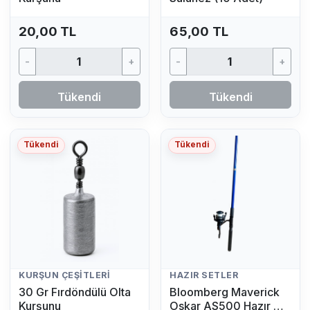
20,00 TL
65,00 TL
-
+
-
+
Tükendi
Tükendi
Tükendi
Tükendi
KURŞUN ÇEŞITLERI
HAZIR SETLER
30 Gr Fırdöndülü Olta
Bloomberg Maverick
Kurşunu
Oskar AS500 Hazır Av