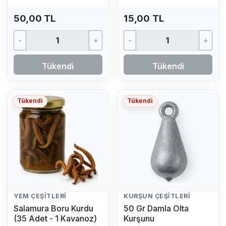
50,00 TL
15,00 TL
-
+
-
+
Tükendi
Tükendi
Tükendi
Tükendi
YEM ÇEŞITLERI
KURŞUN ÇEŞITLERI
Salamura Boru Kurdu
50 Gr Damla Olta
(35 Adet - 1 Kavanoz)
Kurşunu