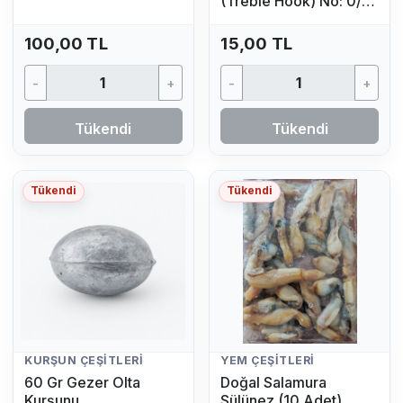
(Treble Hook) No: 0/4
(1 Adet)
100,00 TL
15,00 TL
-
+
-
+
Tükendi
Tükendi
Tükendi
Tükendi
KURŞUN ÇEŞITLERI
YEM ÇEŞITLERI
60 Gr Gezer Olta
Doğal Salamura
Kurşunu
Sülünez (10 Adet)