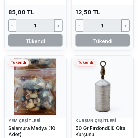
85,00 TL
12,50 TL
-
+
-
+
Tükendi
Tükendi
Tükendi
Tükendi
YEM ÇEŞITLERI
KURŞUN ÇEŞITLERI
Salamura Madya (10
50 Gr Fırdöndülü Olta
Adet)
Kurşunu