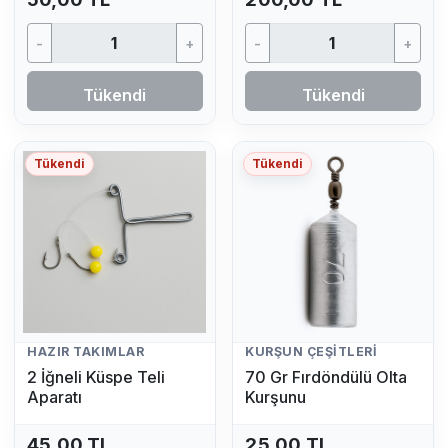
-
+
-
+
Tükendi
Tükendi
Tükendi
Tükendi
HAZIR TAKIMLAR
KURŞUN ÇEŞITLERI
2 İğneli Küspe Teli
70 Gr Fırdöndülü Olta
Aparatı
Kurşunu
45,00 TL
25,00 TL