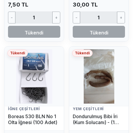
7,50 TL
30,00 TL
-
+
-
+
Tükendi
Tükendi
Tükendi
Tükendi
İĞNE ÇEŞITLERI
YEM ÇEŞITLERI
Boreas 530 BLN No 1
Dondurulmuş Bibi İri
Olta İğnesi (100 Adet)
(Kum Solucanı) - (1
Adet)