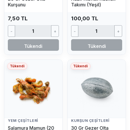
Kurşunu
Takımı (Yeşil)
7,50 TL
100,00 TL
-
+
-
+
Tükendi
Tükendi
Tükendi
Tükendi
YEM ÇEŞITLERI
KURŞUN ÇEŞITLERI
Salamura Mamun (20
30 Gr Gezer Olta