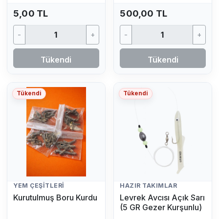
5,00 TL
500,00 TL
-
+
-
+
Tükendi
Tükendi
Tükendi
Tükendi
YEM ÇEŞITLERI
HAZIR TAKIMLAR
Kurutulmuş Boru Kurdu
Levrek Avcısı Açık Sarı
(5 GR Gezer Kurşunlu)