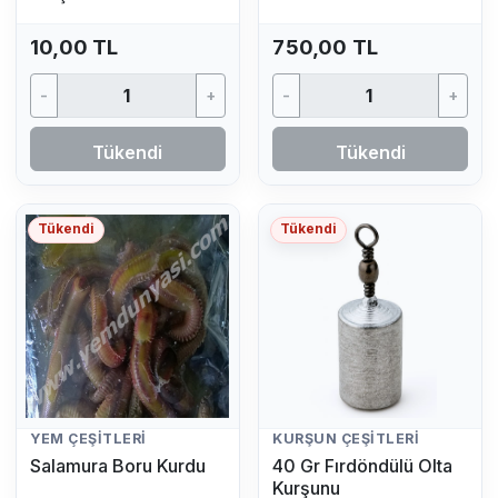
Seti (2.70 MT - 50/100
GR)
10,00 TL
750,00 TL
-
+
-
+
Tükendi
Tükendi
Tükendi
Tükendi
YEM ÇEŞITLERI
KURŞUN ÇEŞITLERI
Salamura Boru Kurdu
40 Gr Fırdöndülü Olta
Kurşunu