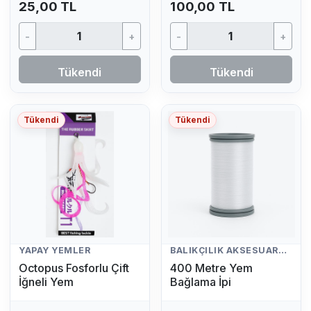
25,00 TL
100,00 TL
-
+
-
+
Tükendi
Tükendi
Tükendi
Tükendi
YAPAY YEMLER
BALIKÇILIK AKSESUARLARI
Octopus Fosforlu Çift
400 Metre Yem
İğneli Yem
Bağlama İpi