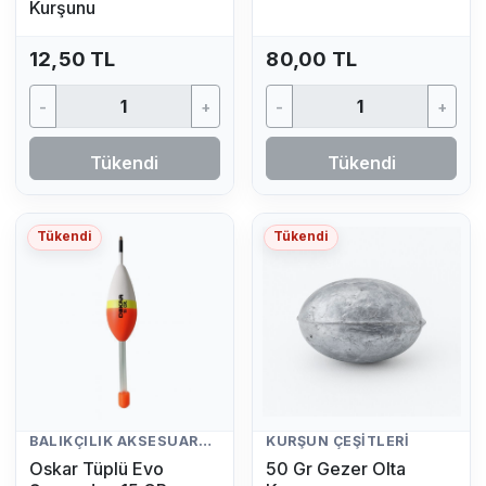
Kurşunu
12,50 TL
80,00 TL
-
+
-
+
Tükendi
Tükendi
Tükendi
Tükendi
BALIKÇILIK AKSESUARLARI
KURŞUN ÇEŞITLERI
Oskar Tüplü Evo
50 Gr Gezer Olta