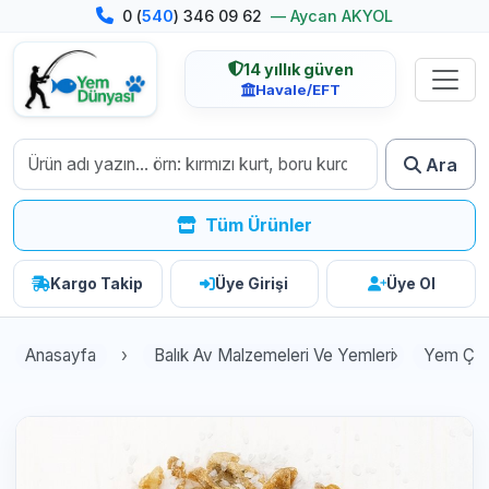
0 (
540
) 346 09 62
— Aycan AKYOL
14 yıllık güven
Havale/EFT
Ara
Tüm Ürünler
Kargo Takip
Üye Girişi
Üye Ol
Anasayfa
Balık Av Malzemeleri Ve Yemleri
Yem Çeşi