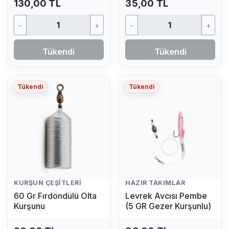
130,00 TL
35,00 TL
-
+
-
+
Tükendi
Tükendi
Tükendi
Tükendi
KURŞUN ÇEŞITLERI
HAZIR TAKIMLAR
60 Gr Fırdöndülü Olta
Levrek Avcısı Pembe
Kurşunu
(5 GR Gezer Kurşunlu)