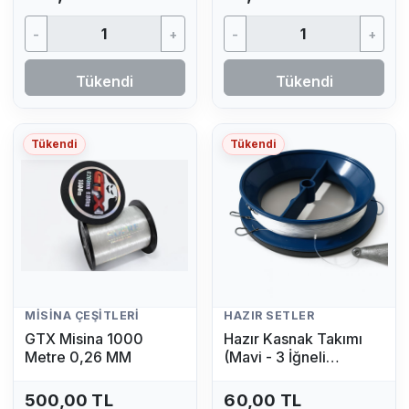
-
+
-
+
Tükendi
Tükendi
Tükendi
Tükendi
MISINA ÇEŞITLERI
HAZIR SETLER
GTX Misina 1000
Hazır Kasnak Takımı
Metre 0,26 MM
(Mavi - 3 İğneli
Kurşunlu Olta Seti)
500,00 TL
60,00 TL