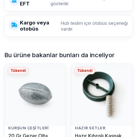
EFT
gösterilir.
Kargo veya
Hızlı teslim için otobüs seçeneği
otobüs
vardır.
Bu ürüne bakanlar bunları da inceliyor
Tükendi
Tükendi
KURŞUN ÇEŞITLERI
HAZIR SETLER
20 Gr Gezer Olta
Hazır Kıbrıslı Kasnak