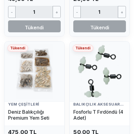
-
+
-
+
Tükendi
Tükendi
Tükendi
Tükendi
YEM ÇEŞITLERI
BALIKÇILIK AKSESUARLARI
Deniz Balıkçılığı
Fosforlu T Fırdöndü (4
Premium Yem Seti
Adet)
475,00 TL
50,00 TL