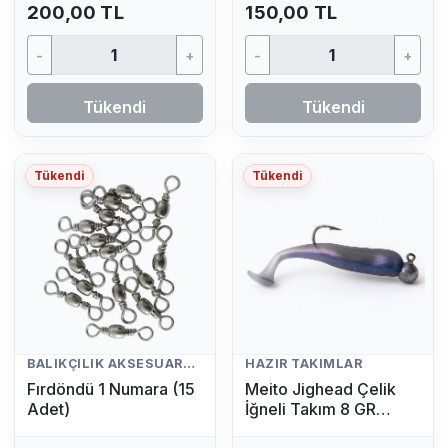
200,00 TL
150,00 TL
-
+
-
+
Tükendi
Tükendi
Tükendi
Tükendi
BALIKÇILIK AKSESUARLARI
HAZIR TAKIMLAR
Fırdöndü 1 Numara (15
Meito Jighead Çelik
Adet)
İğneli Takım 8 GR
(Mavi)