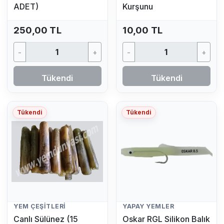
ADET)
Kurşunu
250,00 TL
10,00 TL
-
+
-
+
Tükendi
Tükendi
Tükendi
Tükendi
YEM ÇEŞITLERI
YAPAY YEMLER
Canlı Sülünez (15
Oskar RGL Silikon Balık