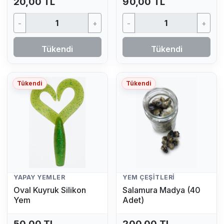
20,00 TL
90,00 TL
-
+
-
+
Tükendi
Tükendi
Tükendi
Tükendi
YAPAY YEMLER
YEM ÇEŞITLERI
Oval Kuyruk Silikon
Salamura Madya (40
Yem
Adet)
50,00 TL
200,00 TL