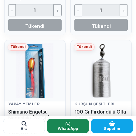
-
+
-
+
Tükendi
Tükendi
Tükendi
Tükendi
YAPAY YEMLER
KURŞUN ÇEŞITLERI
Shimano Engetsu
100 Gr Fırdöndülü Olta
Nageshiki (32 GR)
Kurşunu
Ara
WhatsApp
Sepetim
750,00 TL
30,00 TL