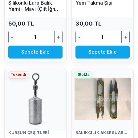
Silikonlu Lure Balık
Yem Takma Şişi
Yemi - Mavi (Çift İğneli,
Kuyruklu Yapay Yem)
50,00 TL
30,00 TL
-
+
-
+
Sepete Ekle
Sepete Ekle
Tükendi
Stokta
KURŞUN ÇEŞITLERI
BALIKÇILIK AKSESUARLARI