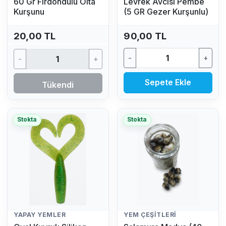
60 Gr Fırdöndülü Olta
Levrek Avcısı Pembe
Kurşunu
(5 GR Gezer Kurşunlu)
20,00 TL
90,00 TL
-
+
-
+
Sepete Ekle
Tükendi
Stokta
Stokta
YAPAY YEMLER
YEM ÇEŞITLERI