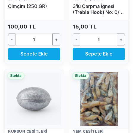
Çimçim (250 GR)
3’lü Çarpma İğnesi
(Treble Hook) No: 0/4
(1 Adet)
100,00 TL
15,00 TL
-
+
-
+
Sepete Ekle
Sepete Ekle
Stokta
Stokta
KURŞUN ÇEŞITLERI
YEM ÇEŞITLERI