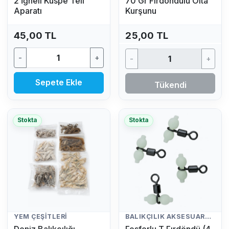
2 İğneli Küspe Teli
70 Gr Fırdöndülü Olta
Aparatı
Kurşunu
45,00 TL
25,00 TL
-
+
-
+
Sepete Ekle
Tükendi
Stokta
Stokta
YEM ÇEŞITLERI
BALIKÇILIK AKSESUARLARI