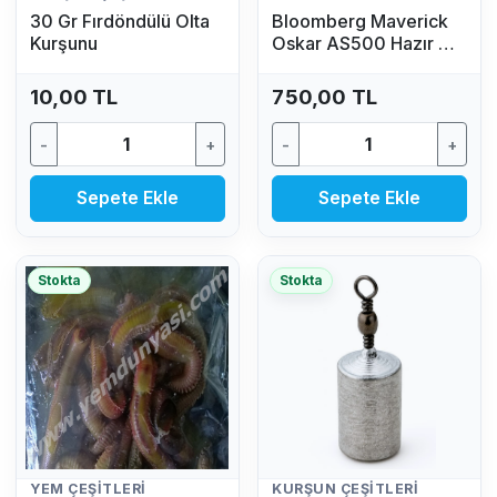
30 Gr Fırdöndülü Olta
Bloomberg Maverick
Kurşunu
Oskar AS500 Hazır Av
Seti (2.70 MT - 50/100
GR)
10,00 TL
750,00 TL
-
+
-
+
Sepete Ekle
Sepete Ekle
Stokta
Stokta
YEM ÇEŞITLERI
KURŞUN ÇEŞITLERI