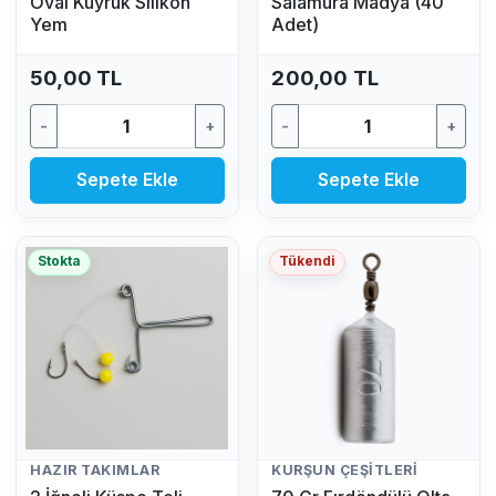
Oval Kuyruk Silikon
Salamura Madya (40
Yem
Adet)
50,00 TL
200,00 TL
-
+
-
+
Sepete Ekle
Sepete Ekle
Stokta
Tükendi
HAZIR TAKIMLAR
KURŞUN ÇEŞITLERI