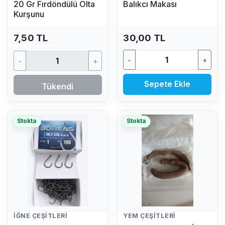
20 Gr Fırdöndülü Olta
Balıkcı Makası
Kurşunu
7,50 TL
30,00 TL
-
+
-
+
Sepete Ekle
Tükendi
Stokta
Stokta
İĞNE ÇEŞITLERI
YEM ÇEŞITLERI