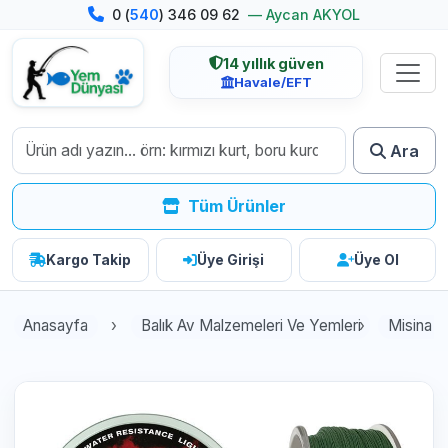
0 (
540
) 346 09 62
— Aycan AKYOL
14 yıllık güven
Havale/EFT
Ara
Tüm Ürünler
Kargo Takip
Üye Girişi
Üye Ol
Anasayfa
Balık Av Malzemeleri Ve Yemleri
Misina Çe