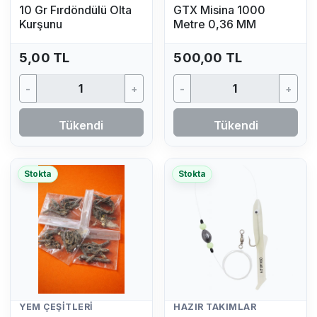
10 Gr Fırdöndülü Olta
GTX Misina 1000
Kurşunu
Metre 0,36 MM
5,00 TL
500,00 TL
-
+
-
+
Tükendi
Tükendi
Stokta
Stokta
YEM ÇEŞITLERI
HAZIR TAKIMLAR