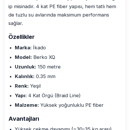
ip misinadır. 4 kat PE fiber yapısı, hem tatlı hem
de tuzlu su avlarında maksimum performans
sağlar.
Özellikler
Marka:
İkado
Model:
Berko XQ
Uzunluk:
150 metre
Kalınlık:
0.35 mm
Renk:
Yeşil
Yapı:
4 Kat Örgü (Braid Line)
Malzeme:
Yüksek yoğunluklu PE fiber
Avantajları
Yüksek çekme dayanımı (~30–35 kg arası)