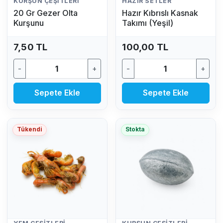
KURŞUN ÇEŞITLERI
HAZIR SETLER
20 Gr Gezer Olta
Hazır Kıbrıslı Kasnak
Kurşunu
Takımı (Yeşil)
7,50 TL
100,00 TL
-
+
-
+
Sepete Ekle
Sepete Ekle
Tükendi
Stokta