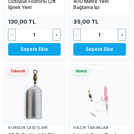
Octopus Fosforlu Çift
400 Metre Yem
İğneli Yem
Bağlama İpi
130,00 TL
35,00 TL
-
+
-
+
Sepete Ekle
Sepete Ekle
Tükendi
Stokta
KURŞUN ÇEŞITLERI
HAZIR TAKIMLAR