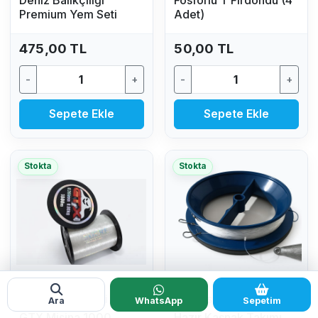
Deniz Balıkçılığı
Fosforlu T Fırdöndü (4
Premium Yem Seti
Adet)
475,00 TL
50,00 TL
-
+
-
+
Sepete Ekle
Sepete Ekle
Stokta
Stokta
MISINA ÇEŞITLERI
HAZIR SETLER
Ara
WhatsApp
Sepetim
GTX Misina 1000
Hazır Kasnak Takımı