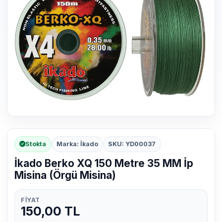
Stokta
Marka: İkado
SKU: YD00037
İkado Berko XQ 150 Metre 35 MM İp
Misina (Örgü Misina)
FIYAT
150,00 TL