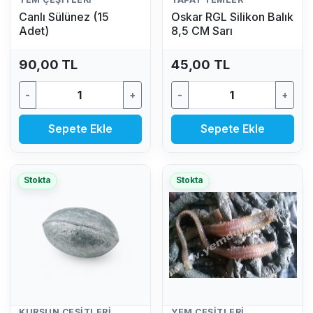
Canlı Sülünez (15
Oskar RGL Silikon Balık
Adet)
8,5 CM Sarı
90,00 TL
45,00 TL
-
+
-
+
Sepete Ekle
Sepete Ekle
Stokta
Stokta
KURŞUN ÇEŞITLERI
YEM ÇEŞITLERI