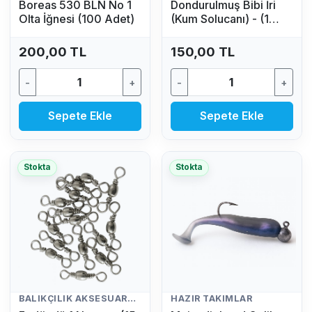
Boreas 530 BLN No 1
Dondurulmuş Bibi İri
Olta İğnesi (100 Adet)
(Kum Solucanı) - (1
Adet)
200,00 TL
150,00 TL
-
+
-
+
Sepete Ekle
Sepete Ekle
Stokta
Stokta
BALIKÇILIK AKSESUARLARI
HAZIR TAKIMLAR