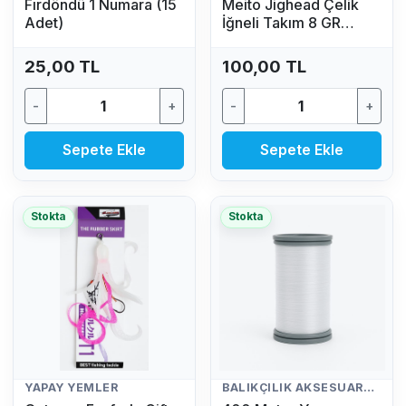
Fırdöndü 1 Numara (15
Meito Jighead Çelik
Adet)
İğneli Takım 8 GR
(Mavi)
25,00 TL
100,00 TL
-
+
-
+
Sepete Ekle
Sepete Ekle
Stokta
Stokta
YAPAY YEMLER
BALIKÇILIK AKSESUARLARI