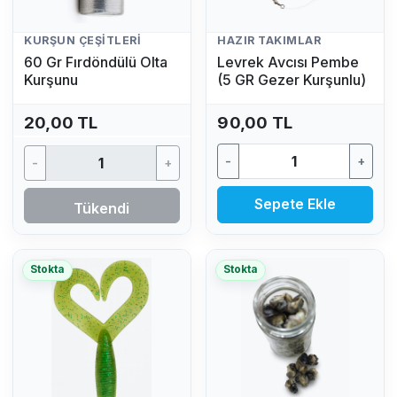
KURŞUN ÇEŞITLERI
HAZIR TAKIMLAR
60 Gr Fırdöndülü Olta
Levrek Avcısı Pembe
Kurşunu
(5 GR Gezer Kurşunlu)
20,00 TL
90,00 TL
-
+
-
+
Sepete Ekle
Tükendi
Stokta
Stokta