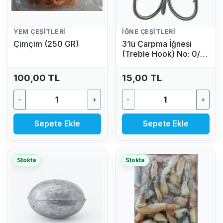
YEM ÇEŞITLERI
İĞNE ÇEŞITLERI
Çimçim (250 GR)
3’lü Çarpma İğnesi
(Treble Hook) No: 0/4
(1 Adet)
100,00 TL
15,00 TL
-
+
-
+
Sepete Ekle
Sepete Ekle
Stokta
Stokta