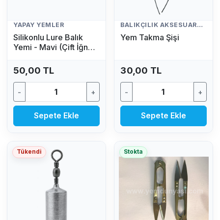
YAPAY YEMLER
BALIKÇILIK AKSESUARLARI
Silikonlu Lure Balık
Yem Takma Şişi
Yemi - Mavi (Çift İğneli,
Kuyruklu Yapay Yem)
50,00 TL
30,00 TL
-
+
-
+
Sepete Ekle
Sepete Ekle
Tükendi
Stokta