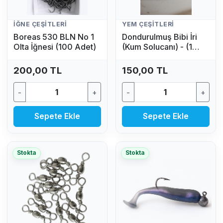
İĞNE ÇEŞITLERI
YEM ÇEŞITLERI
Boreas 530 BLN No 1
Dondurulmuş Bibi İri
Olta İğnesi (100 Adet)
(Kum Solucanı) - (1
Adet)
200,00 TL
150,00 TL
-
+
-
+
Sepete Ekle
Sepete Ekle
Stokta
Stokta