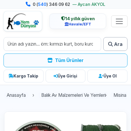
0 (
540
) 346 09 62
— Aycan AKYOL
14 yıllık güven
Havale/EFT
Ara
Tüm Ürünler
Kargo Takip
Üye Girişi
Üye Ol
Anasayfa
Balık Av Malzemeleri Ve Yemleri
Misina Çe