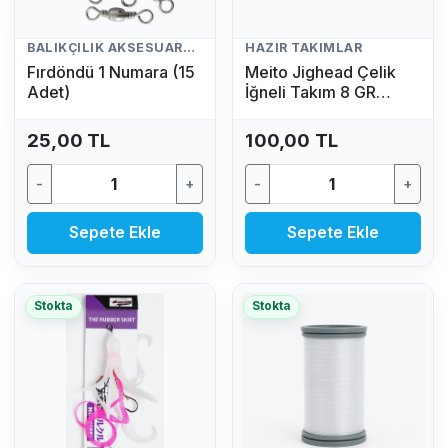
BALIKÇILIK AKSESUARLARI
HAZIR TAKIMLAR
Fırdöndü 1 Numara (15
Meito Jighead Çelik
Adet)
İğneli Takım 8 GR
(Mavi)
25,00 TL
100,00 TL
-
+
-
+
Sepete Ekle
Sepete Ekle
Stokta
Stokta