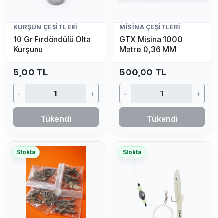
KURŞUN ÇEŞITLERI
MISINA ÇEŞITLERI
10 Gr Fırdöndülü Olta
GTX Misina 1000
Kurşunu
Metre 0,36 MM
5,00 TL
500,00 TL
-
+
-
+
Tükendi
Tükendi
Stokta
Stokta