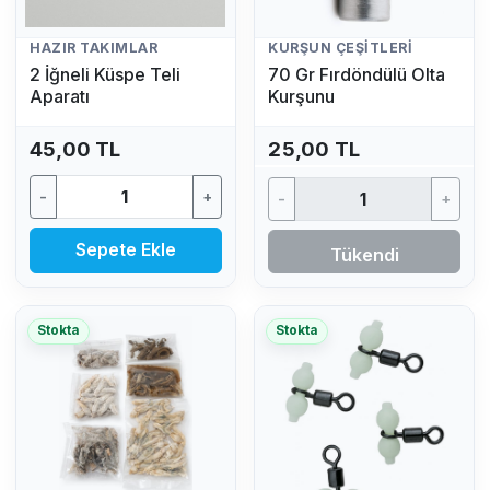
HAZIR TAKIMLAR
KURŞUN ÇEŞITLERI
2 İğneli Küspe Teli
70 Gr Fırdöndülü Olta
Aparatı
Kurşunu
45,00 TL
25,00 TL
-
+
-
+
Sepete Ekle
Tükendi
Stokta
Stokta