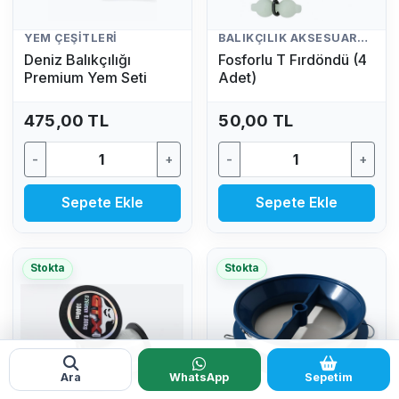
YEM ÇEŞITLERI
BALIKÇILIK AKSESUARLARI
Deniz Balıkçılığı
Fosforlu T Fırdöndü (4
Premium Yem Seti
Adet)
475,00 TL
50,00 TL
-
+
-
+
Sepete Ekle
Sepete Ekle
Stokta
Stokta
Ara
WhatsApp
Sepetim