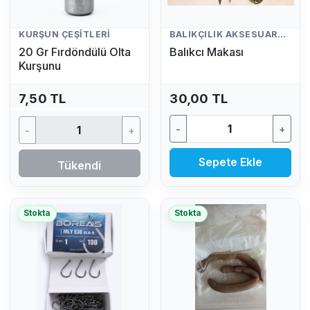
KURŞUN ÇEŞITLERI
BALIKÇILIK AKSESUARLARI
20 Gr Fırdöndülü Olta
Balıkcı Makası
Kurşunu
7,50 TL
30,00 TL
-
+
-
+
Sepete Ekle
Tükendi
Stokta
Stokta