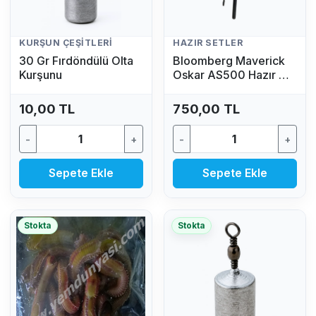
KURŞUN ÇEŞITLERI
HAZIR SETLER
30 Gr Fırdöndülü Olta
Bloomberg Maverick
Kurşunu
Oskar AS500 Hazır Av
Seti (2.70 MT - 50/100
GR)
10,00 TL
750,00 TL
-
+
-
+
Sepete Ekle
Sepete Ekle
Stokta
Stokta