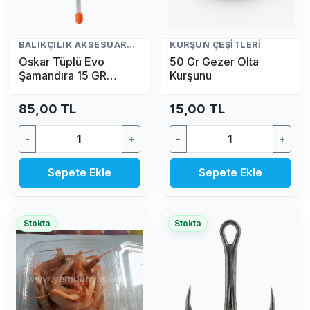
BALIKÇILIK AKSESUARLARI
KURŞUN ÇEŞITLERI
Oskar Tüplü Evo
50 Gr Gezer Olta
Şamandıra 15 GR
Kurşunu
(Fosfor Hediyeli)
85,00 TL
15,00 TL
-
+
-
+
Sepete Ekle
Sepete Ekle
Stokta
Stokta