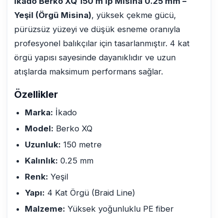
İkado Berko XQ 150 m İp Misina 0.25 mm –
Yeşil (Örgü Misina)
, yüksek çekme gücü,
pürüzsüz yüzeyi ve düşük esneme oranıyla
profesyonel balıkçılar için tasarlanmıştır. 4 kat
örgü yapısı sayesinde dayanıklıdır ve uzun
atışlarda maksimum performans sağlar.
Özellikler
Marka:
İkado
Model:
Berko XQ
Uzunluk:
150 metre
Kalınlık:
0.25 mm
Renk:
Yeşil
Yapı:
4 Kat Örgü (Braid Line)
Malzeme:
Yüksek yoğunluklu PE fiber