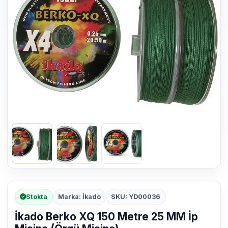
Stokta
Marka: İkado
SKU: YD00036
İkado Berko XQ 150 Metre 25 MM İp