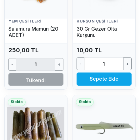
YEM ÇEŞITLERI
KURŞUN ÇEŞITLERI
Salamura Mamun (20
30 Gr Gezer Olta
ADET)
Kurşunu
250,00 TL
10,00 TL
-
+
-
+
Sepete Ekle
Tükendi
Stokta
Stokta