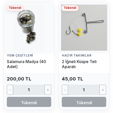
Tükendi
Tükendi
YEM ÇEŞITLERI
HAZIR TAKIMLAR
Salamura Madya (40
2 İğneli Küspe Teli
Adet)
Aparatı
200,00 TL
45,00 TL
-
+
-
+
Tükendi
Tükendi