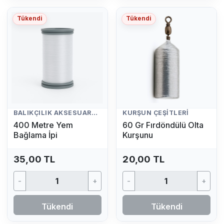
Tükendi
Tükendi
BALIKÇILIK AKSESUARLARI
KURŞUN ÇEŞITLERI
400 Metre Yem
60 Gr Fırdöndülü Olta
Bağlama İpi
Kurşunu
35,00 TL
20,00 TL
-
+
-
+
Tükendi
Tükendi