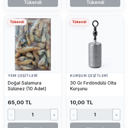
Tükendi
Tükendi
Tükendi
Tükendi
YEM ÇEŞITLERI
KURŞUN ÇEŞITLERI
Doğal Salamura
30 Gr Fırdöndülü Olta
Sülünez (10 Adet)
Kurşunu
65,00 TL
10,00 TL
-
+
-
+