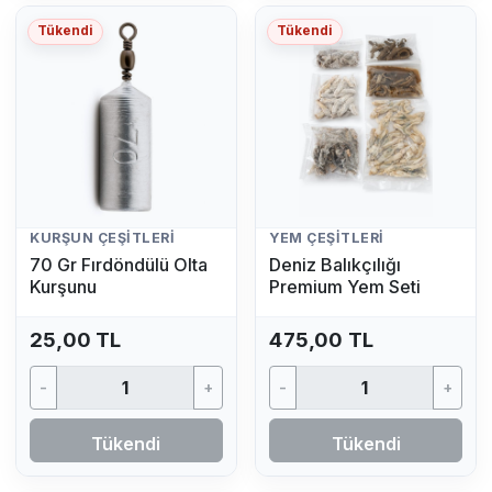
Tükendi
Tükendi
KURŞUN ÇEŞITLERI
YEM ÇEŞITLERI
70 Gr Fırdöndülü Olta
Deniz Balıkçılığı
Kurşunu
Premium Yem Seti
25,00 TL
475,00 TL
-
+
-
+
Tükendi
Tükendi