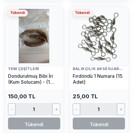
Tükendi
Tükendi
YEM ÇEŞITLERI
BALIKÇILIK AKSESUARLARI
Dondurulmuş Bibi İri
Fırdöndü 1 Numara (15
(Kum Solucanı) - (1
Adet)
Adet)
150,00 TL
25,00 TL
-
+
-
+
Tükendi
Tükendi