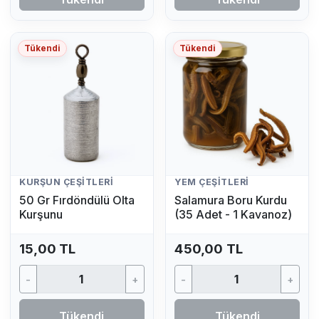
Tükendi
Tükendi
KURŞUN ÇEŞITLERI
YEM ÇEŞITLERI
50 Gr Fırdöndülü Olta
Salamura Boru Kurdu
Kurşunu
(35 Adet - 1 Kavanoz)
15,00 TL
450,00 TL
-
+
-
+
Tükendi
Tükendi