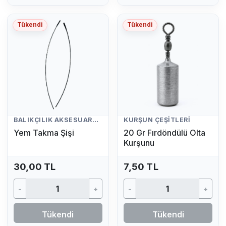
Tükendi
Tükendi
BALIKÇILIK AKSESUARLARI
KURŞUN ÇEŞITLERI
Yem Takma Şişi
20 Gr Fırdöndülü Olta
Kurşunu
30,00 TL
7,50 TL
-
+
-
+
Tükendi
Tükendi