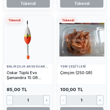
Tükendi
Tükendi
Tükendi
Tükendi
BALIKÇILIK AKSESUARLARI
YEM ÇEŞITLERI
Oskar Tüplü Evo
Çimçim (250 GR)
Şamandıra 15 GR
(Fosfor Hediyeli)
85,00 TL
100,00 TL
-
+
-
+