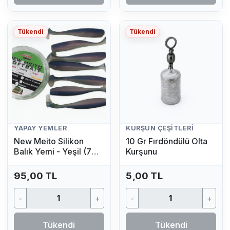
Tükendi
Tükendi
YAPAY YEMLER
KURŞUN ÇEŞITLERI
New Meito Silikon
10 Gr Fırdöndülü Olta
Balık Yemi - Yeşil (7
Kurşunu
Adet)
95,00 TL
5,00 TL
-
+
-
+
Tükendi
Tükendi