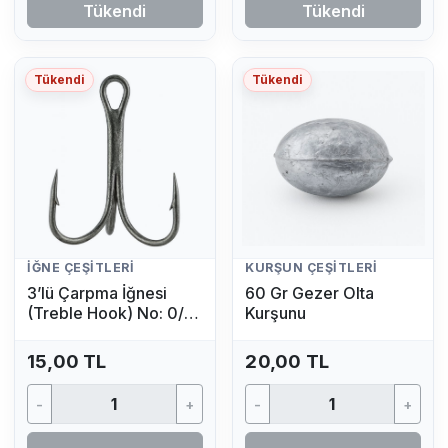
Tükendi
Tükendi
Tükendi
Tükendi
İĞNE ÇEŞITLERI
KURŞUN ÇEŞITLERI
3’lü Çarpma İğnesi
60 Gr Gezer Olta
(Treble Hook) No: 0/4
Kurşunu
(1 Adet)
15,00 TL
20,00 TL
-
+
-
+