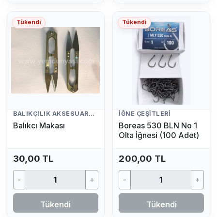
Tükendi
Tükendi
BALIKÇILIK AKSESUARLARI
İĞNE ÇEŞITLERI
Balıkcı Makası
Boreas 530 BLN No 1
Olta İğnesi (100 Adet)
30,00 TL
200,00 TL
-
+
-
+
Tükendi
Tükendi