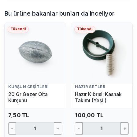
Bu ürüne bakanlar bunları da inceliyor
Tükendi
Tükendi
KURŞUN ÇEŞITLERI
HAZIR SETLER
20 Gr Gezer Olta
Hazır Kıbrıslı Kasnak
Kurşunu
Takımı (Yeşil)
7,50 TL
100,00 TL
-
+
-
+