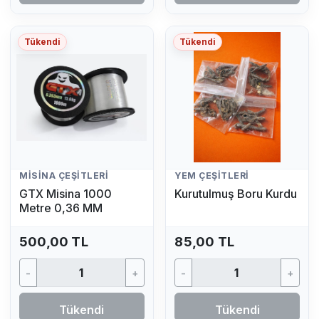
Tükendi
Tükendi
MISINA ÇEŞITLERI
YEM ÇEŞITLERI
GTX Misina 1000
Kurutulmuş Boru Kurdu
Metre 0,36 MM
500,00 TL
85,00 TL
-
+
-
+
Tükendi
Tükendi