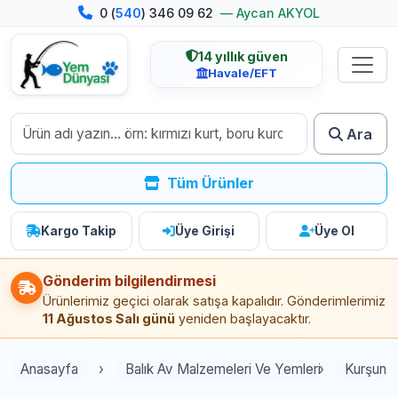
0 (
540
) 346 09 62
— Aycan AKYOL
14 yıllık güven
Havale/EFT
Ara
Tüm Ürünler
Kargo Takip
Üye Girişi
Üye Ol
Gönderim bilgilendirmesi
Ürünlerimiz geçici olarak satışa kapalıdır. Gönderimlerimiz
11 Ağustos Salı günü
yeniden başlayacaktır.
Anasayfa
Balık Av Malzemeleri Ve Yemleri
Kurşun Çe