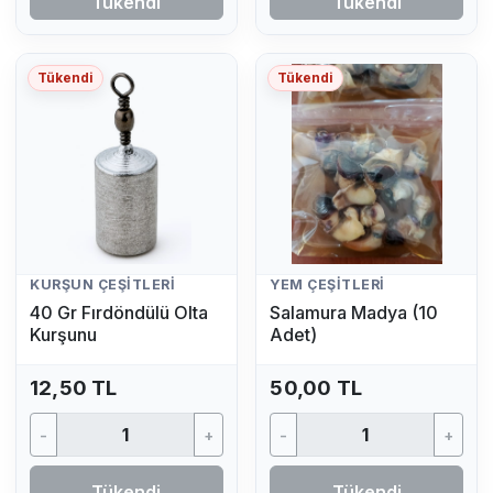
Tükendi
Tükendi
Tükendi
Tükendi
KURŞUN ÇEŞITLERI
YEM ÇEŞITLERI
40 Gr Fırdöndülü Olta
Salamura Madya (10
Kurşunu
Adet)
12,50 TL
50,00 TL
-
+
-
+
Tükendi
Tükendi