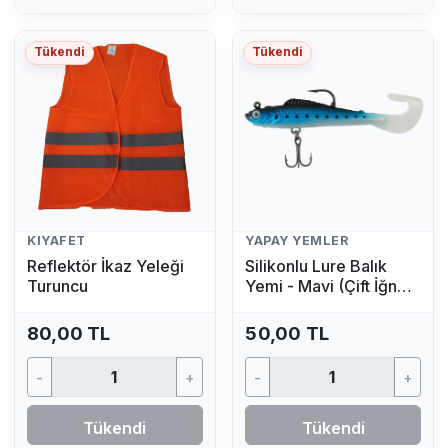
Tükendi
Tükendi
KIYAFET
YAPAY YEMLER
Reflektör İkaz Yeleği
Silikonlu Lure Balık
Turuncu
Yemi - Mavi (Çift İğneli,
Kuyruklu Yapay Yem)
80,00 TL
50,00 TL
-
+
-
+
Tükendi
Tükendi