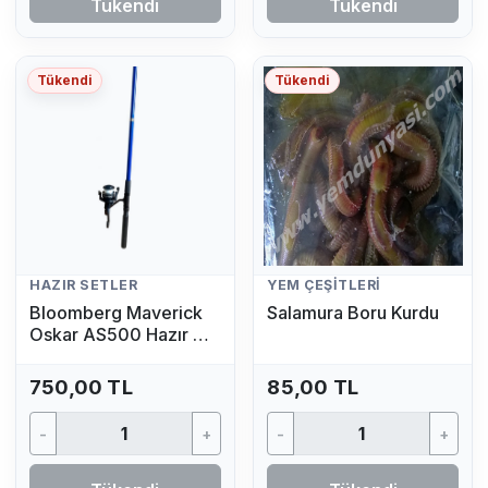
Tükendi
Tükendi
Tükendi
Tükendi
HAZIR SETLER
YEM ÇEŞITLERI
Bloomberg Maverick
Salamura Boru Kurdu
Oskar AS500 Hazır Av
Seti (2.70 MT - 50/100
GR)
750,00 TL
85,00 TL
-
+
-
+