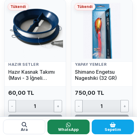
Tükendi
Tükendi
HAZIR SETLER
YAPAY YEMLER
Hazır Kasnak Takımı
Shimano Engetsu
(Mavi - 3 İğneli
Nageshiki (32 GR)
Kurşunlu Olta Seti)
60,00 TL
750,00 TL
-
+
-
+
Tükendi
Tükendi
Ara
WhatsApp
Sepetim