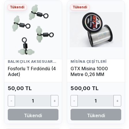
Tükendi
Tükendi
BALIKÇILIK AKSESUARLARI
MISINA ÇEŞITLERI
Fosforlu T Fırdöndü (4
GTX Misina 1000
Adet)
Metre 0,26 MM
50,00 TL
500,00 TL
-
+
-
+
Tükendi
Tükendi