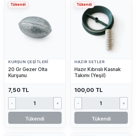
Tükendi
Tükendi
KURŞUN ÇEŞITLERI
HAZIR SETLER
20 Gr Gezer Olta
Hazır Kıbrıslı Kasnak
Kurşunu
Takımı (Yeşil)
7,50 TL
100,00 TL
-
+
-
+
Tükendi
Tükendi