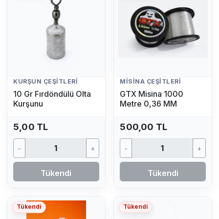
KURŞUN ÇEŞITLERI
MISINA ÇEŞITLERI
10 Gr Fırdöndülü Olta
GTX Misina 1000
Kurşunu
Metre 0,36 MM
5,00 TL
500,00 TL
-
+
-
+
Tükendi
Tükendi
Tükendi
Tükendi