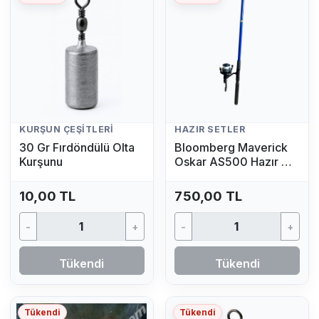
KURŞUN ÇEŞITLERI
HAZIR SETLER
30 Gr Fırdöndülü Olta
Bloomberg Maverick
Kurşunu
Oskar AS500 Hazır Av
Seti (2.70 MT - 50/100
GR)
10,00 TL
750,00 TL
-
+
-
+
Tükendi
Tükendi
Tükendi
Tükendi