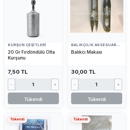
KURŞUN ÇEŞITLERI
BALIKÇILIK AKSESUARLARI
20 Gr Fırdöndülü Olta
Balıkcı Makası
Kurşunu
7,50 TL
30,00 TL
-
+
-
+
Tükendi
Tükendi
Tükendi
Tükendi