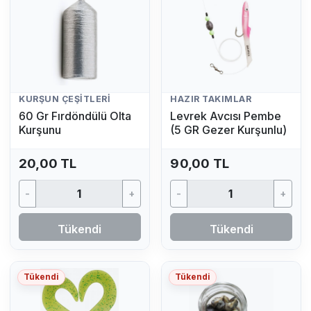
KURŞUN ÇEŞITLERI
HAZIR TAKIMLAR
60 Gr Fırdöndülü Olta
Levrek Avcısı Pembe
Kurşunu
(5 GR Gezer Kurşunlu)
20,00 TL
90,00 TL
-
+
-
+
Tükendi
Tükendi
Tükendi
Tükendi