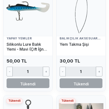
YAPAY YEMLER
BALIKÇILIK AKSESUARLARI
Silikonlu Lure Balık
Yem Takma Şişi
Yemi - Mavi (Çift İğneli,
Kuyruklu Yapay Yem)
50,00 TL
30,00 TL
-
+
-
+
Tükendi
Tükendi
Tükendi
Tükendi