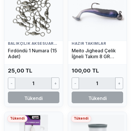
BALIKÇILIK AKSESUARLARI
HAZIR TAKIMLAR
Fırdöndü 1 Numara (15
Meito Jighead Çelik
Adet)
İğneli Takım 8 GR
(Mavi)
25,00 TL
100,00 TL
-
+
-
+
Tükendi
Tükendi
Tükendi
Tükendi