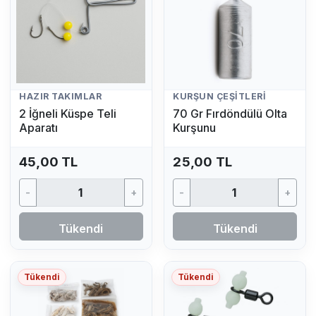
HAZIR TAKIMLAR
KURŞUN ÇEŞITLERI
2 İğneli Küspe Teli
70 Gr Fırdöndülü Olta
Aparatı
Kurşunu
45,00 TL
25,00 TL
-
+
-
+
Tükendi
Tükendi
Tükendi
Tükendi