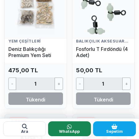
YEM ÇEŞITLERI
BALIKÇILIK AKSESUARLARI
Deniz Balıkçılığı
Fosforlu T Fırdöndü (4
Premium Yem Seti
Adet)
475,00 TL
50,00 TL
-
+
-
+
Tükendi
Tükendi
Tükendi
Tükendi
Ara
WhatsApp
Sepetim