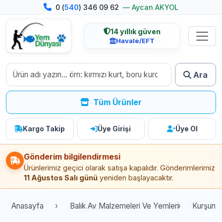
0 (
540
) 346 09 62
— Aycan AKYOL
14 yıllık güven
Havale/EFT
Ara
Tüm Ürünler
Kargo Takip
Üye Girişi
Üye Ol
Gönderim bilgilendirmesi
Ürünlerimiz geçici olarak satışa kapalıdır. Gönderimlerimiz
11 Ağustos Salı günü
yeniden başlayacaktır.
Anasayfa
Balık Av Malzemeleri Ve Yemleri
Kurşun Çe