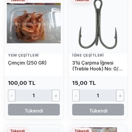
YEM ÇEŞITLERI
İĞNE ÇEŞITLERI
Çimçim (250 GR)
3’lü Çarpma İğnesi
(Treble Hook) No: 0/4
(1 Adet)
100,00 TL
15,00 TL
-
+
-
+
Tükendi
Tükendi
Tükendi
Tükendi