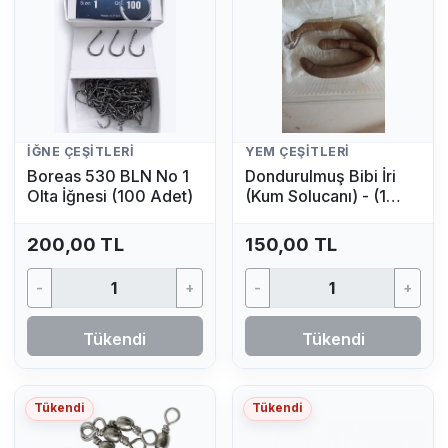
İĞNE ÇEŞITLERI
YEM ÇEŞITLERI
Boreas 530 BLN No 1
Dondurulmuş Bibi İri
Olta İğnesi (100 Adet)
(Kum Solucanı) - (1
Adet)
200,00 TL
150,00 TL
-
+
-
+
Tükendi
Tükendi
Tükendi
Tükendi