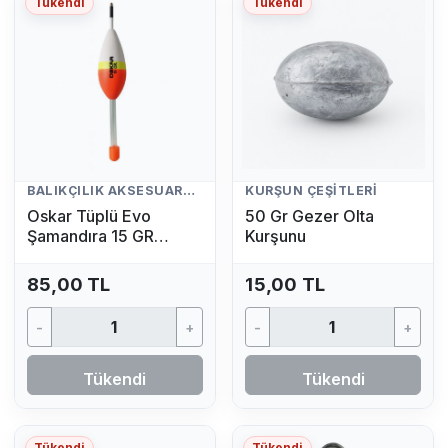
Tükendi
Tükendi
BALIKÇILIK AKSESUARLARI
KURŞUN ÇEŞITLERI
Oskar Tüplü Evo
50 Gr Gezer Olta
Şamandıra 15 GR
Kurşunu
(Fosfor Hediyeli)
85,00 TL
15,00 TL
-
+
-
+
Tükendi
Tükendi
Tükendi
Tükendi